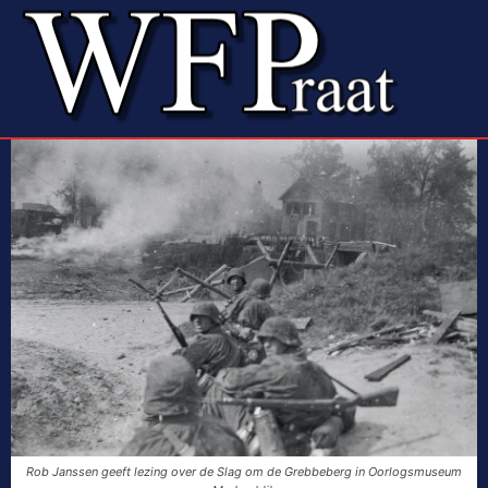
Rob Janssen geeft lezing over de Slag om de Grebbeberg in Oorlogsmuseum