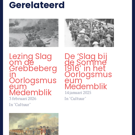
Gerelateerd
Lezing Slag
De ‘Slag bij
om de
de Somme
Grebbeberg
1916’ in het
in
Oorlogsmus
Oorlogsmus
eum
eum
Medemblik
Medemblik
14 januari 2025
3 februari 2026
In "Cultuur"
In "Cultuur"