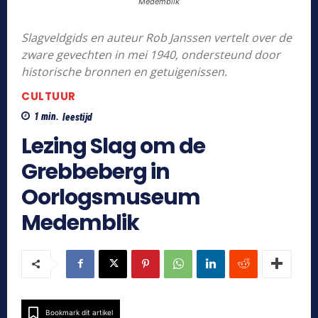
Medemblik
Slagveldgids en auteur Rob Janssen vertelt over de
zware gevechten in mei 1940, ondersteund door
historische bronnen en getuigenissen.
CULTUUR
1
min.
leestijd
Lezing Slag om de
Grebbeberg in
Oorlogsmuseum
Medemblik
Bookmark dit artikel