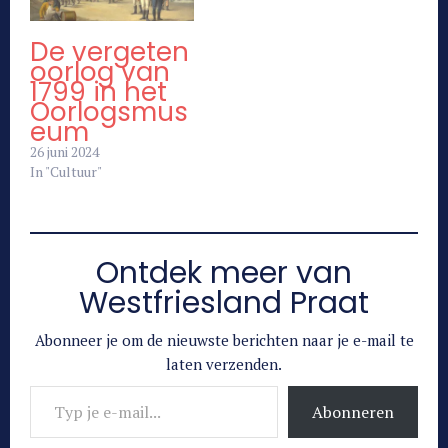
De vergeten
oorlog van
1799 in het
Oorlogsmus
eum
26 juni 2024
In "Cultuur"
Ontdek meer van
Westfriesland Praat
Abonneer je om de nieuwste berichten naar je e-mail te
laten verzenden.
Typ je e-mail...
Abonneren