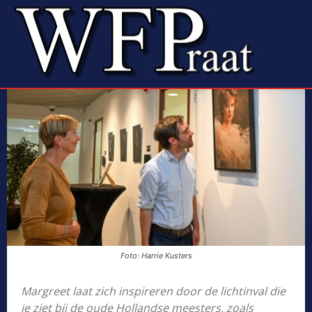
Foto: Harrie Kusters
Margreet laat zich inspireren door de lichtinval die
je ziet bij de oude Hollandse meesters, zoals