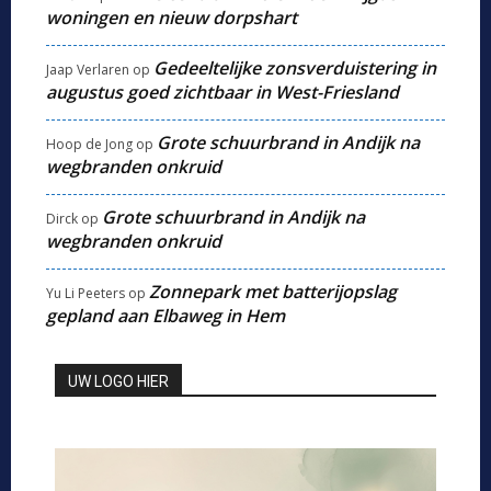
woningen en nieuw dorpshart
Gedeeltelijke zonsverduistering in
Jaap Verlaren
op
augustus goed zichtbaar in West-Friesland
Grote schuurbrand in Andijk na
Hoop de Jong
op
wegbranden onkruid
Grote schuurbrand in Andijk na
Dirck
op
wegbranden onkruid
Zonnepark met batterijopslag
Yu Li Peeters
op
gepland aan Elbaweg in Hem
UW LOGO HIER