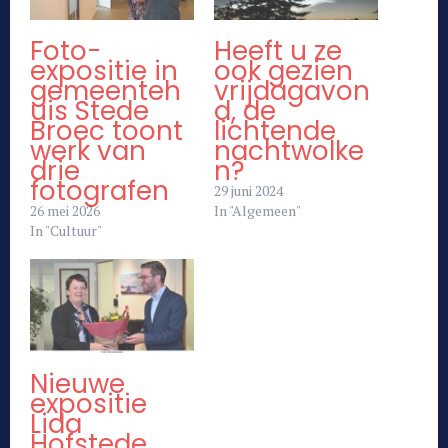
Foto-
Heeft u ze
expositie in
ook gezien
gemeenteh
vrijdagavon
uis Stede
d, de
Broec toont
lichtende
werk van
nachtwolke
drie
n?
fotografen
29 juni 2024
26 mei 2026
In "Algemeen"
In "Cultuur"
Nieuwe
expositie
Lida
Hofstede