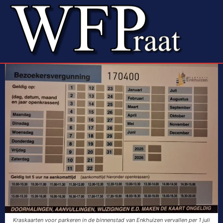
Kraskaarten voor parkeren in de binnenstad van Enkhuizen vervallen per 1 juli