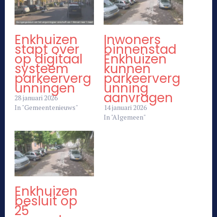
Enkhuizen
Inwoners
stapt over
binnenstad
op digitaal
Enkhuizen
systeem
kunnen
parkeerverg
parkeerverg
unningen
unning
aanvragen
28 januari 2026
In "Gemeentenieuws"
14 januari 2026
In "Algemeen"
Enkhuizen
besluit op
25