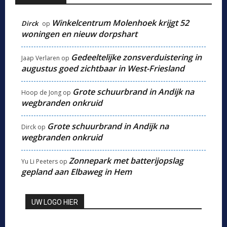
Winkelcentrum Molenhoek krijgt 52
Dirck
op
woningen en nieuw dorpshart
Gedeeltelijke zonsverduistering in
Jaap Verlaren
op
augustus goed zichtbaar in West-Friesland
Grote schuurbrand in Andijk na
Hoop de Jong
op
wegbranden onkruid
Grote schuurbrand in Andijk na
Dirck
op
wegbranden onkruid
Zonnepark met batterijopslag
Yu Li Peeters
op
gepland aan Elbaweg in Hem
UW LOGO HIER