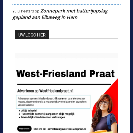
Zonnepark met batterijopslag
Yu Li Peeters
op
gepland aan Elbaweg in Hem
UW LOGO HIER