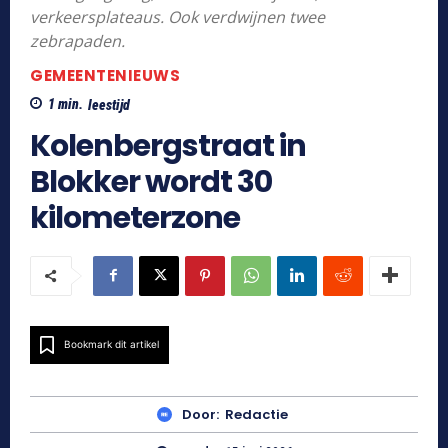
verkeersplateaus. Ook verdwijnen twee
zebrapaden.
GEMEENTENIEUWS
1
min.
leestijd
Kolenbergstraat in
Blokker wordt 30
kilometerzone
Bookmark dit artikel
Door:
Redactie