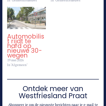
In "Gemeentenieuws"
In "Gemeentenieuws"
Automobilis
t rijdt te
hard op
nieuwe 30-
wegen
19 mei 2026
In "Algemeen"
Ontdek meer van
Westfriesland Praat
Abonneer je om de nieuwste berichten naar je e-mail te