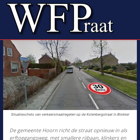
Situatieschets van verkeersmaatregelen op de Kolenbergstraat in Blokker
De gemeente Hoorn richt de straat opnieuw in als
erftoegangsweg, met smallere rijbaan, klinkers en