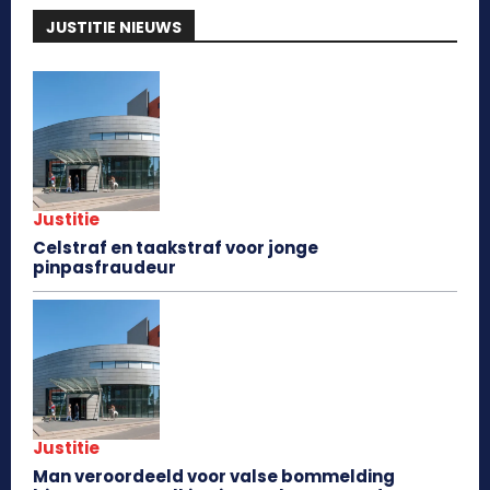
JUSTITIE NIEUWS
Justitie
Celstraf en taakstraf voor jonge
pinpasfraudeur
Justitie
Man veroordeeld voor valse bommelding