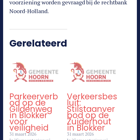
voorziening worden gevraagd bij de rechtbank
Noord-Holland.
Gerelateerd
Parkeerverb
Verkeersbes
od op de
luit:
Gildenweg
Stilstaanver
in Blokker
bod op de
voor
Zuiderhout
veiligheid
in Blokker
31 maart 2026
31 maart 2026