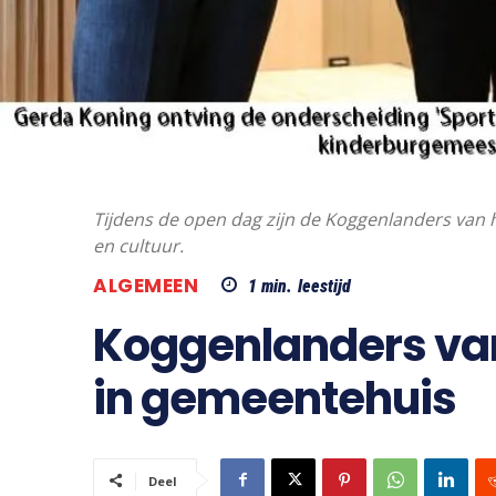
Tijdens de open dag zijn de Koggenlanders van h
en cultuur.
ALGEMEEN
1
min.
leestijd
Koggenlanders van
in gemeentehuis
Deel