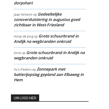
dorpshart
Gedeeltelijke
Jaap Verlaren
op
zonsverduistering in augustus goed
zichtbaar in West-Friesland
Grote schuurbrand in
Hoop de Jong
op
Andijk na wegbranden onkruid
Grote schuurbrand in Andijk na
Dirck
op
wegbranden onkruid
Zonnepark met
Yu Li Peeters
op
batterijopslag gepland aan Elbaweg in
Hem
UW LOGO HIER