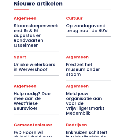
Nieuwe artikelen
Algemeen
Cultuur
Stoomsloepenweek
Op zondagavond
end 15 & 16
terug naar de 80’s!
augustus en
Rondvaarten
IJsselmeer
Sport
Algemeen
Unieke wielerkoers
Fred zet het
in Wervershoof
museum onder
stoom
Algemeen
Algemeen
Hulp nodig? Doe
Meld jouw
mee aan de
organisatie aan
Westfriese
voor de
Beursvloer
Vrijwilligersmarkt
Medemblik
Gemeentenieuws
Bedrijven
FvD Hoorn wil
Enkhuizen schittert
duidelijkheid over
in Michelingids: de