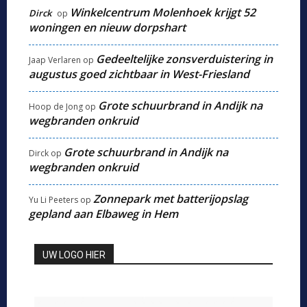
Winkelcentrum Molenhoek krijgt 52
Dirck
op
woningen en nieuw dorpshart
Gedeeltelijke zonsverduistering in
Jaap Verlaren
op
augustus goed zichtbaar in West-Friesland
Grote schuurbrand in Andijk na
Hoop de Jong
op
wegbranden onkruid
Grote schuurbrand in Andijk na
Dirck
op
wegbranden onkruid
Zonnepark met batterijopslag
Yu Li Peeters
op
gepland aan Elbaweg in Hem
UW LOGO HIER