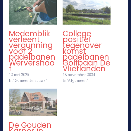
Medemblik
College
verleent
positief
vergunning
tegenover
voor 2
komst
padelbanen
padelbanen
Wervershoo
Golfbaan De
f
Vlietlanden
12 mei 2025
18 november 2024
In "Gemeentenieuws"
In "Algemeen"
De Gouden
Karper in