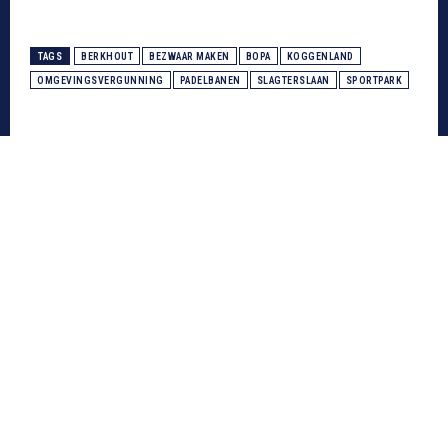
TAGS
BERKHOUT
BEZWAAR MAKEN
BOPA
KOGGENLAND
OMGEVINGSVERGUNNING
PADELBANEN
SLAGTERSLAAN
SPORTPARK