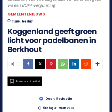
via een BOPA-vergunning
GEMEENTENIEUWS
1
min.
leestijd
Koggenland geeft groen
licht voor padelbanen in
Berkhout
Bookmark dit artikel
Door:
Redactie
dinsdag 31 maart 2026