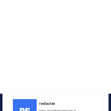
redactie
https://westfrieslandpraat.nl