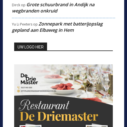
Grote schuurbrand in Andijk na
Dirck
op
wegbranden onkruid
Zonnepark met batterijopslag
Yu Li Peeters
op
gepland aan Elbaweg in Hem
UW LOGO HIER