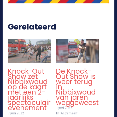
Gerelateerd
Knock-Out
De Knock-
Show zet
Out Show is
Nibbixwoud
weer terug
op de kaart
in
met een 2-
Nibbixwoud
jaarlijks
van jaren
spectaculair
weggeweest
evenement
1 juni 2022
7 juni 2022
In "Algemeen"