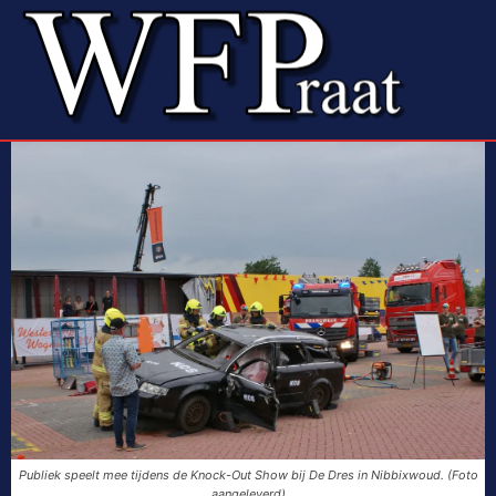
Publiek speelt mee tijdens de Knock-Out Show bij De Dres in Nibbixwoud. (Foto
aangeleverd)