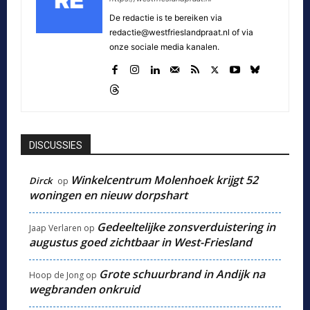
De redactie is te bereiken via
redactie@westfrieslandpraat.nl of via
onze sociale media kanalen.
DISCUSSIES
Winkelcentrum Molenhoek krijgt 52
Dirck
op
woningen en nieuw dorpshart
Gedeeltelijke zonsverduistering in
Jaap Verlaren
op
augustus goed zichtbaar in West-Friesland
Grote schuurbrand in Andijk na
Hoop de Jong
op
wegbranden onkruid