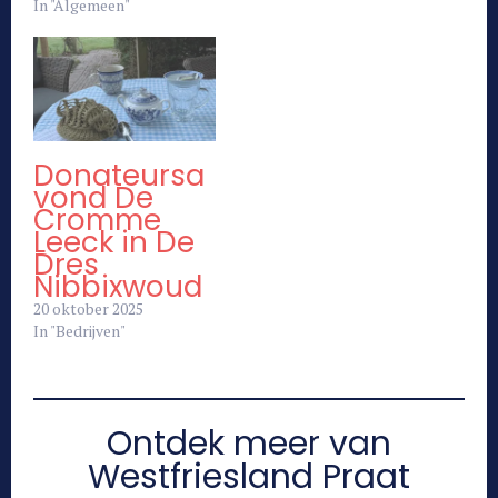
In "Algemeen"
Donateursa
vond De
Cromme
Leeck in De
Dres
Nibbixwoud
20 oktober 2025
In "Bedrijven"
Ontdek meer van
Westfriesland Praat