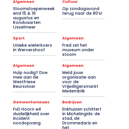
Algemeen
Cultuur
Stoomsloepenweek
Op zondagavond
end 15 & 16
terug naar de 80’s!
augustus en
Rondvaarten
IJsselmeer
Sport
Algemeen
Unieke wielerkoers
Fred zet het
in Wervershoof
museum onder
stoom
Algemeen
Algemeen
Hulp nodig? Doe
Meld jouw
mee aan de
organisatie aan
Westfriese
voor de
Beursvloer
Vrijwilligersmarkt
Medemblik
Gemeentenieuws
Bedrijven
FvD Hoorn wil
Enkhuizen schittert
duidelijkheid over
in Michelingids: de
incident
stad, de
noodopvang
Drommedaris en
het