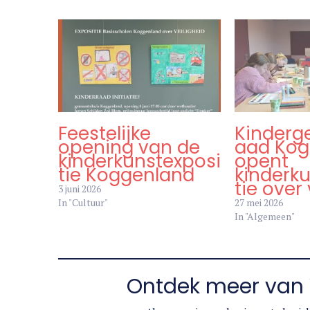
Feestelijke
Kinderg
opening van de
aad Kog
kinderkunstexposi
opent
tie Koggenland
kinderk
tie over 
3 juni 2026
In "Cultuur"
27 mei 2026
In "Algemeen"
Ontdek meer van 