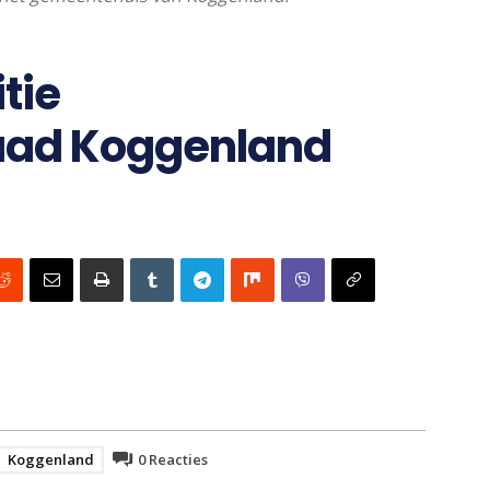
tie
aad Koggenland
Koggenland
0
Reacties