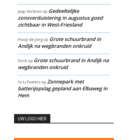
Gedeeltelijke
Jaap Verlaren
op
zonsverduistering in augustus goed
zichtbaar in West-Friesland
Grote schuurbrand in
Hoop de Jong
op
Andijk na wegbranden onkruid
Grote schuurbrand in Andijk na
Dirck
op
wegbranden onkruid
Zonnepark met
Yu Li Peeters
op
batterijopslag gepland aan Elbaweg in
Hem
UW LOGO HIER