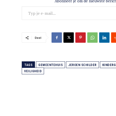
Abonneer je om de nieuwste berich
Typ je e-mail...
Deel
TAGS
GEMEENTEHUIS
JEROEN SCHILDER
KINDER
VEILIGHEID