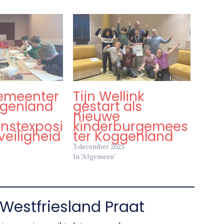
emeenter
Tijn Wellink
genland
gestart als
nieuwe
unstexposi
kinderburgemees
veiligheid
ter Koggenland
3 december 2025
In "Algemeen"
Westfriesland Praat