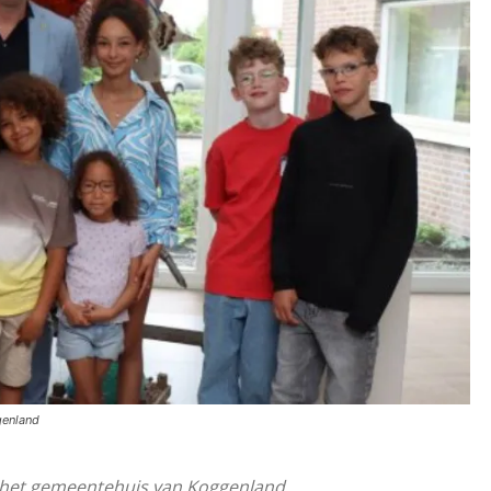
genland
 in het gemeentehuis van Koggenland.