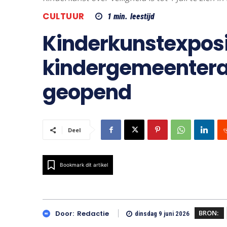
CULTUUR
1
min.
leestijd
Kinderkunstexposi
kindergemeenter
geopend
Deel
Bookmark dit artikel
BRON:
Door:
Redactie
dinsdag 9 juni 2026