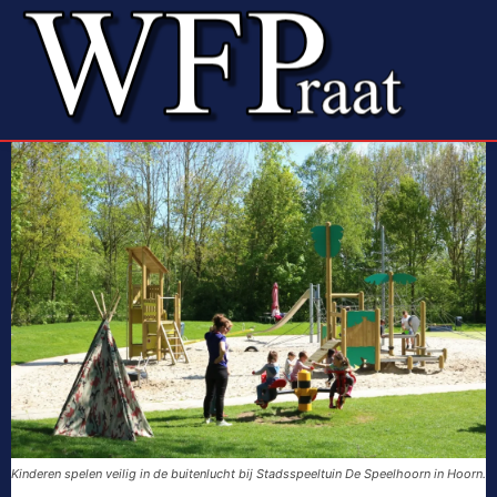
Kinderen spelen veilig in de buitenlucht bij Stadsspeeltuin De Speelhoorn in Hoorn.