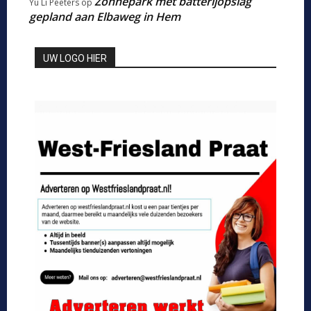
Zonnepark met batterijopslag
Yu Li Peeters
op
gepland aan Elbaweg in Hem
UW LOGO HIER