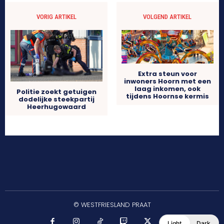
VORIG ARTIKEL
VOLGEND ARTIKEL
Extra steun voor
inwoners Hoorn met een
laag inkomen, ook
Politie zoekt getuigen
tijdens Hoornse kermis
dodelijke steekpartij
Heerhugowaard
© WESTFRIESLAND PRAAT
Light
Dark