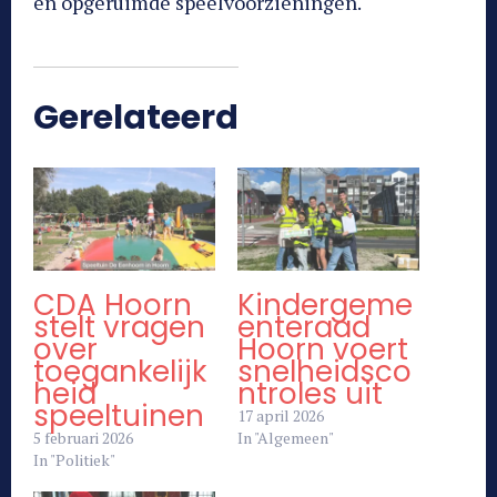
en opgeruimde speelvoorzieningen.
Gerelateerd
CDA Hoorn
Kindergeme
stelt vragen
enteraad
over
Hoorn voert
toegankelijk
snelheidsco
heid
ntroles uit
speeltuinen
17 april 2026
5 februari 2026
In "Algemeen"
In "Politiek"