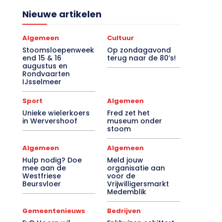
Nieuwe artikelen
Algemeen
Cultuur
Stoomsloepenweek
Op zondagavond
end 15 & 16
terug naar de 80’s!
augustus en
Rondvaarten
IJsselmeer
Sport
Algemeen
Unieke wielerkoers
Fred zet het
in Wervershoof
museum onder
stoom
Algemeen
Algemeen
Hulp nodig? Doe
Meld jouw
mee aan de
organisatie aan
Westfriese
voor de
Beursvloer
Vrijwilligersmarkt
Medemblik
Gemeentenieuws
Bedrijven
FvD Hoorn wil
Enkhuizen schittert