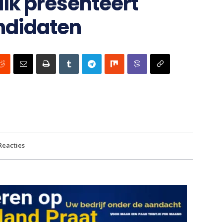
ik presenteert
andidaten
Reacties