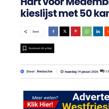
Hart voor Medembl
kieslijst met 50 k
Deel
Bookmark dit artikel
0
Door:
Redactie
maandag 19 januari 2026