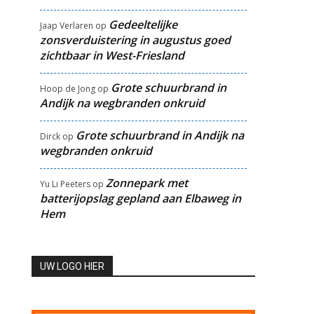
Gedeeltelijke
Jaap Verlaren
op
zonsverduistering in augustus goed
zichtbaar in West-Friesland
Grote schuurbrand in
Hoop de Jong
op
Andijk na wegbranden onkruid
Grote schuurbrand in Andijk na
Dirck
op
wegbranden onkruid
Zonnepark met
Yu Li Peeters
op
batterijopslag gepland aan Elbaweg in
Hem
UW LOGO HIER