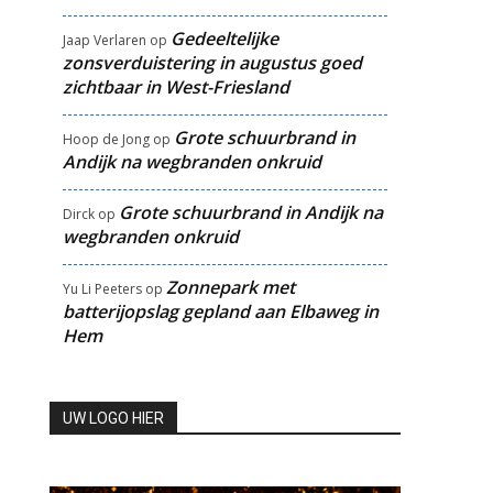
Gedeeltelijke
Jaap Verlaren
op
zonsverduistering in augustus goed
zichtbaar in West-Friesland
Grote schuurbrand in
Hoop de Jong
op
Andijk na wegbranden onkruid
Grote schuurbrand in Andijk na
Dirck
op
wegbranden onkruid
Zonnepark met
Yu Li Peeters
op
batterijopslag gepland aan Elbaweg in
Hem
UW LOGO HIER