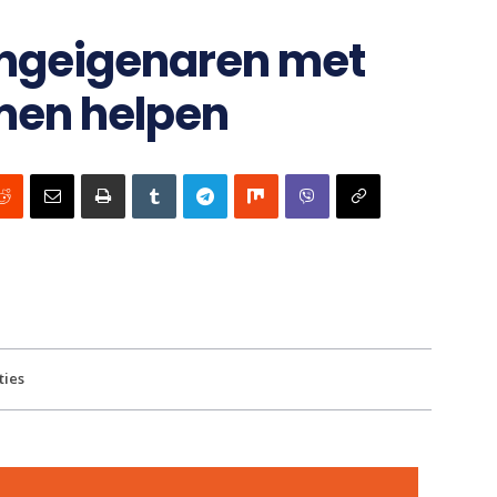
ingeigenaren met
men helpen
ties