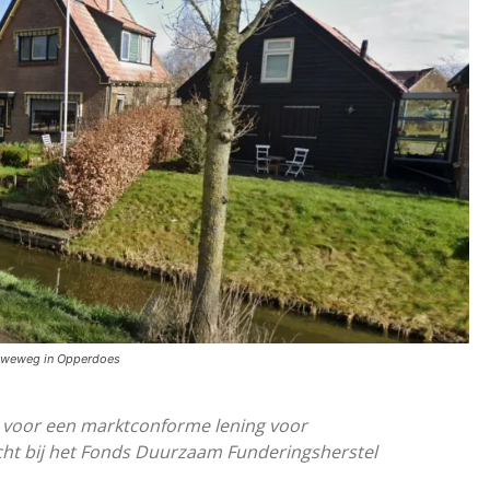
uweweg in Opperdoes
 voor een marktconforme lening voor
echt bij het Fonds Duurzaam Funderingsherstel