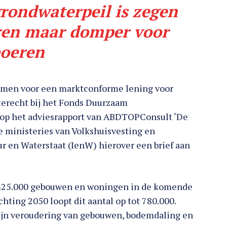
rondwaterpeil is zegen
ren maar domper voor
boeren
omen voor een marktconforme lening voor
 terecht bij het Fonds Duurzaam
e op het adviesrapport van ABDTOPConsult ‘De
e ministeries van Volkshuisvesting en
r en Waterstaat (IenW) hierover een brief aan
n 425.000 gebouwen en woningen in de komende
hting 2050 loopt dit aantal op tot 780.000.
ijn veroudering van gebouwen, bodemdaling en