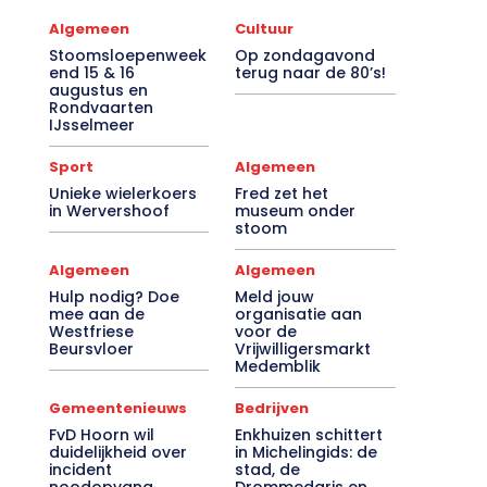
Algemeen
Cultuur
Stoomsloepenweek
Op zondagavond
end 15 & 16
terug naar de 80’s!
augustus en
Rondvaarten
IJsselmeer
Sport
Algemeen
Unieke wielerkoers
Fred zet het
in Wervershoof
museum onder
stoom
Algemeen
Algemeen
Hulp nodig? Doe
Meld jouw
mee aan de
organisatie aan
Westfriese
voor de
Beursvloer
Vrijwilligersmarkt
Medemblik
Gemeentenieuws
Bedrijven
FvD Hoorn wil
Enkhuizen schittert
duidelijkheid over
in Michelingids: de
incident
stad, de