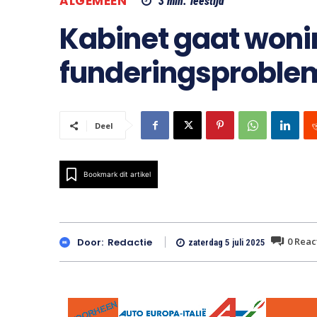
ALGEMEEN
3
min.
leestijd
Kabinet gaat won
funderingsproble
Deel
Bookmark dit artikel
0
Reac
Door:
Redactie
zaterdag 5 juli 2025