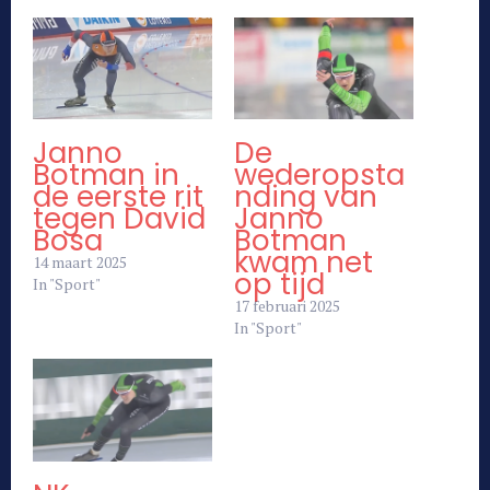
Janno
De
Botman in
wederopsta
de eerste rit
nding van
tegen David
Janno
Bosa
Botman
kwam net
14 maart 2025
op tijd
In "Sport"
17 februari 2025
In "Sport"