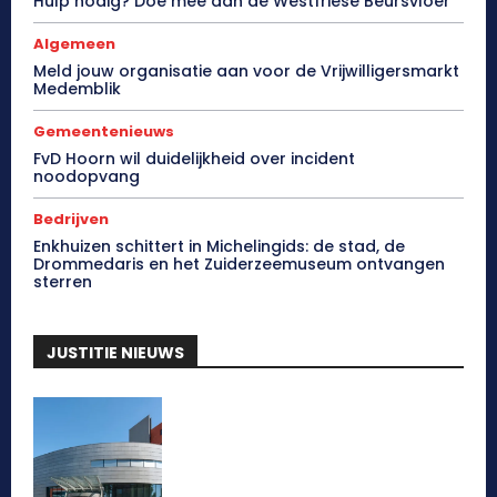
Hulp nodig? Doe mee aan de Westfriese Beursvloer
Algemeen
Meld jouw organisatie aan voor de Vrijwilligersmarkt
Medemblik
Gemeentenieuws
FvD Hoorn wil duidelijkheid over incident
noodopvang
Bedrijven
Enkhuizen schittert in Michelingids: de stad, de
Drommedaris en het Zuiderzeemuseum ontvangen
sterren
JUSTITIE NIEUWS