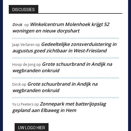
DISCUSSIES
Winkelcentrum Molenhoek krijgt 52
Dirck
op
woningen en nieuw dorpshart
Gedeeltelijke zonsverduistering in
Jaap Verlaren
op
augustus goed zichtbaar in West-Friesland
Grote schuurbrand in Andijk na
Hoop de Jong
op
wegbranden onkruid
Grote schuurbrand in Andijk na
Dirck
op
wegbranden onkruid
Zonnepark met batterijopslag
Yu Li Peeters
op
gepland aan Elbaweg in Hem
UW LOGO HIER