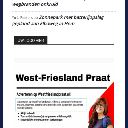
wegbranden onkruid
Zonnepark met batterijopslag
Yu Li Peeters
op
gepland aan Elbaweg in Hem
UW LOGO HIER