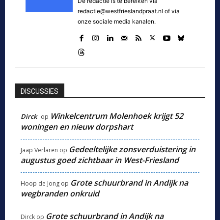
De redactie is te bereiken via
redactie@westfrieslandpraat.nl of via
onze sociale media kanalen.
DISCUSSIES
Winkelcentrum Molenhoek krijgt 52
Dirck
op
woningen en nieuw dorpshart
Gedeeltelijke zonsverduistering in
Jaap Verlaren
op
augustus goed zichtbaar in West-Friesland
Grote schuurbrand in Andijk na
Hoop de Jong
op
wegbranden onkruid
Grote schuurbrand in Andijk na
Dirck
op