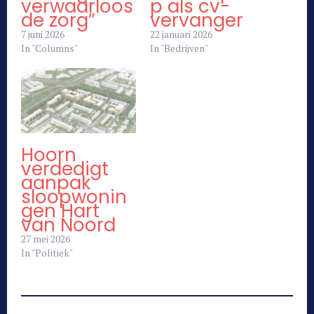
verwaarloos
p als cv-
de zorg”
vervanger
7 juni 2026
22 januari 2026
In "Columns"
In "Bedrijven"
Hoorn
verdedigt
aanpak
sloopwonin
gen Hart
van Noord
27 mei 2026
In "Politiek"