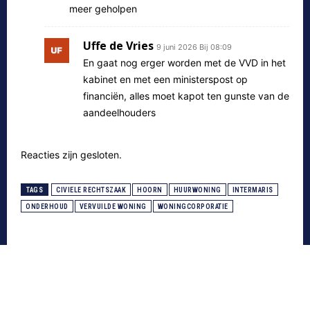
meer geholpen
Uffe de Vries
9 juni 2026 Bij 08:09
En gaat nog erger worden met de VVD in het
kabinet en met een ministerspost op
financiën, alles moet kapot ten gunste van de
aandeelhouders
Reacties zijn gesloten.
TAGS
CIVIELE RECHTSZAAK
HOORN
HUURWONING
INTERMARIS
ONDERHOUD
VERVUILDE WONING
WONINGCORPORATIE