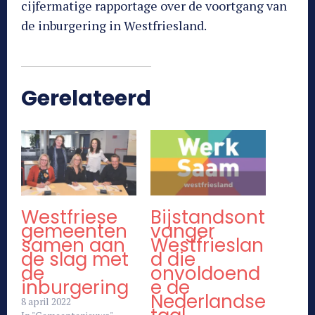
cijfermatige rapportage over de voortgang van
de inburgering in Westfriesland.
Gerelateerd
Westfriese
Bijstandsont
gemeenten
vanger
samen aan
Westfrieslan
de slag met
d die
de
onvoldoend
inburgering
e de
Nederlandse
8 april 2022