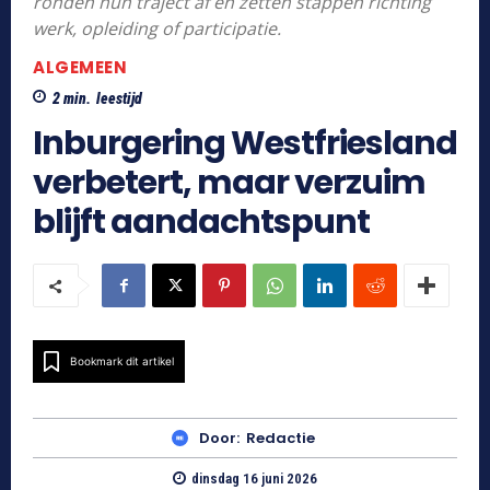
ronden hun traject af en zetten stappen richting
werk, opleiding of participatie.
ALGEMEEN
2
min.
leestijd
Inburgering Westfriesland
verbetert, maar verzuim
blijft aandachtspunt
Bookmark dit artikel
Door:
Redactie
dinsdag 16 juni 2026