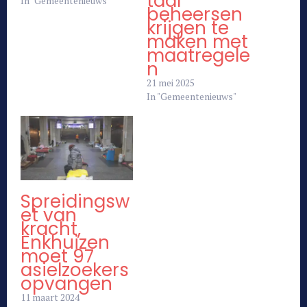
taal
In "Gemeentenieuws"
beheersen
krijgen te
maken met
maatregele
n
21 mei 2025
In "Gemeentenieuws"
Spreidingsw
et van
kracht,
Enkhuizen
moet 97
asielzoekers
opvangen
11 maart 2024