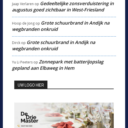
Gedeeltelijke zonsverduistering in
Jaap Verlaren
op
augustus goed zichtbaar in West-Friesland
Grote schuurbrand in Andijk na
Hoop de Jong
op
wegbranden onkruid
Grote schuurbrand in Andijk na
Dirck
op
wegbranden onkruid
Zonnepark met batterijopslag
Yu Li Peeters
op
gepland aan Elbaweg in Hem
UW LOGO HIER