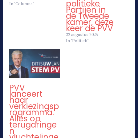
politieke
In "Columns"
Partijen in
de Tweede
kamer, deze
keer de PVV
22 augustus 2025
In "Politiek"
PVV
lanceert
haar
verkiezingsp
rogramma.
Alles op
terugdringe
n
vluchtelinge