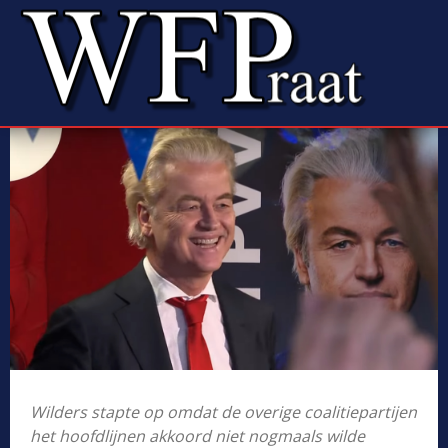
Wilders stapte op omdat de overige coalitiepartijen
het hoofdlijnen akkoord niet nogmaals wilde