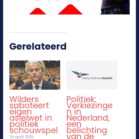
Gerelateerd
Wilders
Politiek:
saboteert
Verkiezinge
eigen
n in
asielwet in
Nederland,
politiek
een
schouwspel
belichting
van de
16 april 2026