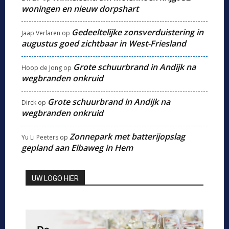
woningen en nieuw dorpshart
Gedeeltelijke zonsverduistering in
Jaap Verlaren
op
augustus goed zichtbaar in West-Friesland
Grote schuurbrand in Andijk na
Hoop de Jong
op
wegbranden onkruid
Grote schuurbrand in Andijk na
Dirck
op
wegbranden onkruid
Zonnepark met batterijopslag
Yu Li Peeters
op
gepland aan Elbaweg in Hem
UW LOGO HIER