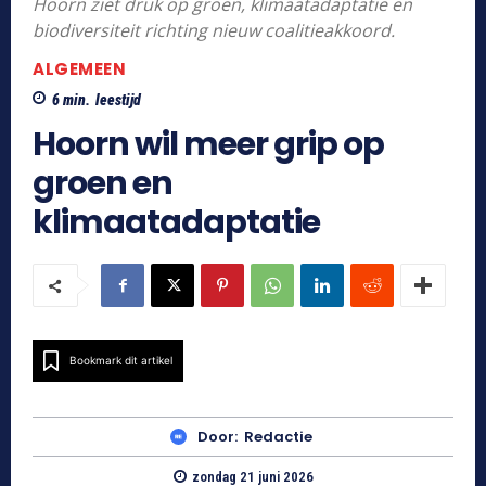
Hoorn ziet druk op groen, klimaatadaptatie en
biodiversiteit richting nieuw coalitieakkoord.
ALGEMEEN
6
min.
leestijd
Hoorn wil meer grip op
groen en
klimaatadaptatie
Bookmark dit artikel
Door:
Redactie
zondag 21 juni 2026