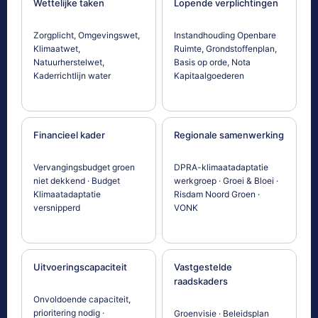
Wettelijke taken
Lopende verplichtingen
Zorgplicht, Omgevingswet,
Instandhouding Openbare
Klimaatwet,
Ruimte, Grondstoffenplan,
Natuurherstelwet,
Basis op orde, Nota
Kaderrichtlijn water
Kapitaalgoederen
Financieel kader
Regionale samenwerking
Vervangingsbudget groen
DPRA-klimaatadaptatie
niet dekkend · Budget
werkgroep · Groei & Bloei ·
Klimaatadaptatie
Risdam Noord Groen ·
versnipperd
VONK
Uitvoeringscapaciteit
Vastgestelde
raadskaders
Onvoldoende capaciteit,
prioritering nodig ·
Groenvisie · Beleidsplan