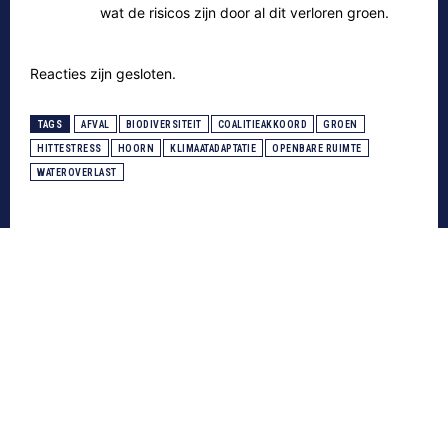
wat de risicos zijn door al dit verloren groen.
Reacties zijn gesloten.
TAGS
AFVAL
BIODIVERSITEIT
COALITIEAKKOORD
GROEN
HITTESTRESS
HOORN
KLIMAATADAPTATIE
OPENBARE RUIMTE
WATEROVERLAST