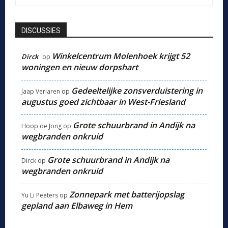
DISCUSSIES
Winkelcentrum Molenhoek krijgt 52
Dirck
op
woningen en nieuw dorpshart
Gedeeltelijke zonsverduistering in
Jaap Verlaren
op
augustus goed zichtbaar in West-Friesland
Grote schuurbrand in Andijk na
Hoop de Jong
op
wegbranden onkruid
Grote schuurbrand in Andijk na
Dirck
op
wegbranden onkruid
Zonnepark met batterijopslag
Yu Li Peeters
op
gepland aan Elbaweg in Hem