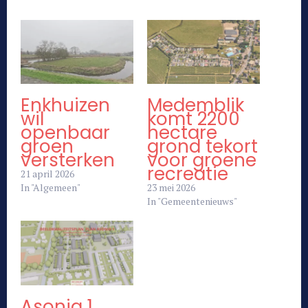
Enkhuizen
Medemblik
wil
komt 2200
openbaar
hectare
groen
grond tekort
versterken
voor groene
recreatie
21 april 2026
In "Algemeen"
23 mei 2026
In "Gemeentenieuws"
Asonia 1