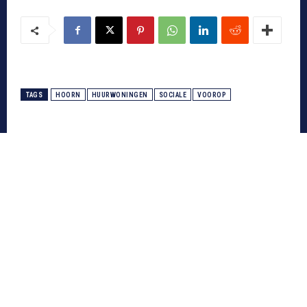
TAGS
HOORN
HUURWONINGEN
SOCIALE
VOOROP