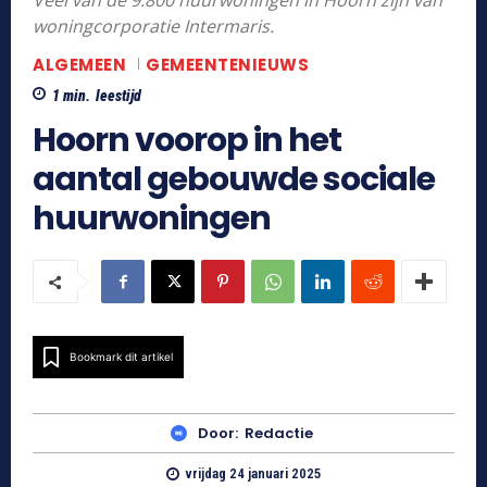
Veel van de 9.800 huurwoningen in Hoorn zijn van
woningcorporatie Intermaris.
ALGEMEEN
GEMEENTENIEUWS
1
min.
leestijd
Hoorn voorop in het
aantal gebouwde sociale
huurwoningen
Bookmark dit artikel
Door:
Redactie
vrijdag 24 januari 2025