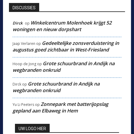
DISCUSSIES
Winkelcentrum Molenhoek krijgt 52
Dirck
op
woningen en nieuw dorpshart
Gedeeltelijke zonsverduistering in
Jaap Verlaren
op
augustus goed zichtbaar in West-Friesland
Grote schuurbrand in Andijk na
Hoop de Jong
op
wegbranden onkruid
Grote schuurbrand in Andijk na
Dirck
op
wegbranden onkruid
Zonnepark met batterijopslag
Yu Li Peeters
op
gepland aan Elbaweg in Hem
UW LOGO HIER