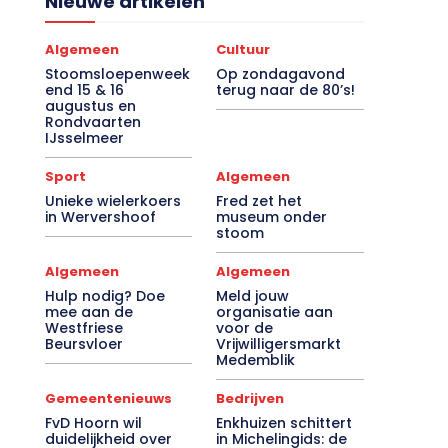
Nieuwe artikelen
Algemeen
Cultuur
Stoomsloepenweek
Op zondagavond
end 15 & 16
terug naar de 80’s!
augustus en
Rondvaarten
IJsselmeer
Sport
Algemeen
Unieke wielerkoers
Fred zet het
in Wervershoof
museum onder
stoom
Algemeen
Algemeen
Hulp nodig? Doe
Meld jouw
mee aan de
organisatie aan
Westfriese
voor de
Beursvloer
Vrijwilligersmarkt
Medemblik
Gemeentenieuws
Bedrijven
FvD Hoorn wil
Enkhuizen schittert
duidelijkheid over
in Michelingids: de