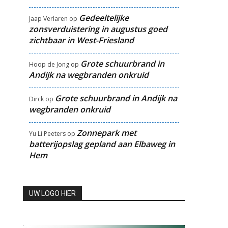
Gedeeltelijke
Jaap Verlaren
op
zonsverduistering in augustus goed
zichtbaar in West-Friesland
Grote schuurbrand in
Hoop de Jong
op
Andijk na wegbranden onkruid
Grote schuurbrand in Andijk na
Dirck
op
wegbranden onkruid
Zonnepark met
Yu Li Peeters
op
batterijopslag gepland aan Elbaweg in
Hem
UW LOGO HIER