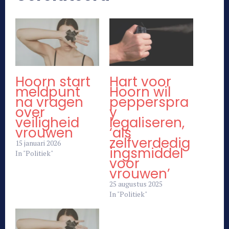
Hoorn start
Hart voor
meldpunt
Hoorn wil
na vragen
pepperspra
over
y
veiligheid
legaliseren,
vrouwen
‘als
zelfverdedig
15 januari 2026
ingsmiddel
In "Politiek"
voor
vrouwen’
25 augustus 2025
In "Politiek"