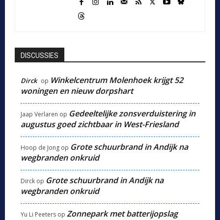
DISCUSSIES
Winkelcentrum Molenhoek krijgt 52
Dirck
op
woningen en nieuw dorpshart
Gedeeltelijke zonsverduistering in
Jaap Verlaren
op
augustus goed zichtbaar in West-Friesland
Grote schuurbrand in Andijk na
Hoop de Jong
op
wegbranden onkruid
Grote schuurbrand in Andijk na
Dirck
op
wegbranden onkruid
Zonnepark met batterijopslag
Yu Li Peeters
op