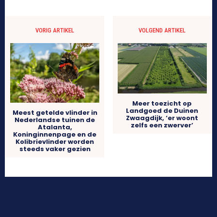
VORIG ARTIKEL
VOLGEND ARTIKEL
Meer toezicht op
Landgoed de Duinen
Meest getelde vlinder in
Zwaagdijk, ‘er woont
Nederlandse tuinen de
zelfs een zwerver’
Atalanta,
Koninginnenpage en de
Kolibrievlinder worden
steeds vaker gezien