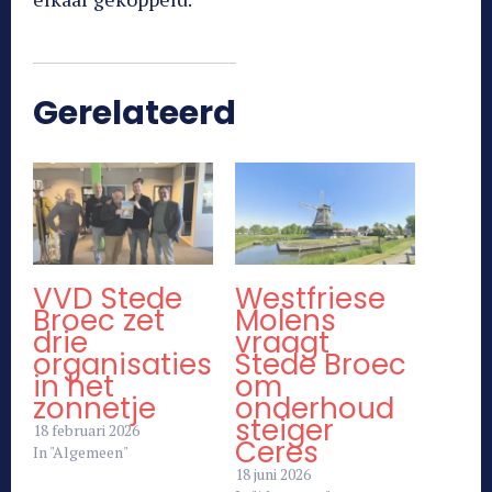
Gerelateerd
VVD Stede
Westfriese
Broec zet
Molens
drie
vraagt
organisaties
Stede Broec
in het
om
zonnetje
onderhoud
steiger
18 februari 2026
Ceres
In "Algemeen"
18 juni 2026