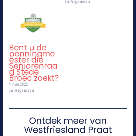
In "Algemeen"
Bent u de
penningme
ester die
Seniorenraa
d Stede
Broec zoekt?
9 mei 2025
In "Algemeen"
Ontdek meer van
Westfriesland Praat