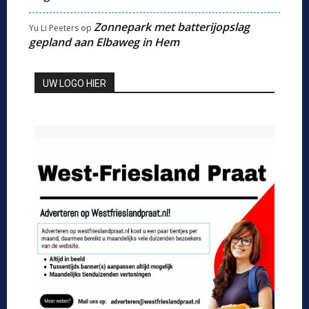
Zonnepark met batterijopslag
Yu Li Peeters
op
gepland aan Elbaweg in Hem
UW LOGO HIER