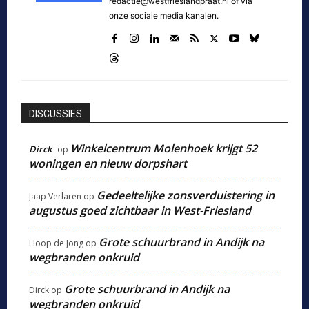
redactie@westfrieslandpraat.nl of via
onze sociale media kanalen.
DISCUSSIES
Winkelcentrum Molenhoek krijgt 52
Dirck
op
woningen en nieuw dorpshart
Gedeeltelijke zonsverduistering in
Jaap Verlaren
op
augustus goed zichtbaar in West-Friesland
Grote schuurbrand in Andijk na
Hoop de Jong
op
wegbranden onkruid
Grote schuurbrand in Andijk na
Dirck
op
wegbranden onkruid