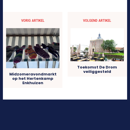
VORIG ARTIKEL
VOLGEND ARTIKEL
Toekomst De Drom
veiliggesteld
Midzomeravondmarkt
op het Hertenkamp
Enkhuizen