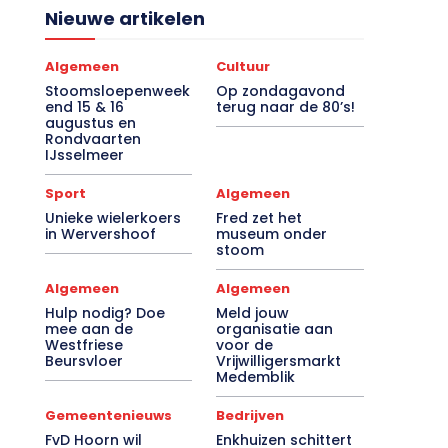
Nieuwe artikelen
Algemeen
Cultuur
Stoomsloepenweek
Op zondagavond
end 15 & 16
terug naar de 80’s!
augustus en
Rondvaarten
IJsselmeer
Sport
Algemeen
Unieke wielerkoers
Fred zet het
in Wervershoof
museum onder
stoom
Algemeen
Algemeen
Hulp nodig? Doe
Meld jouw
mee aan de
organisatie aan
Westfriese
voor de
Beursvloer
Vrijwilligersmarkt
Medemblik
Gemeentenieuws
Bedrijven
FvD Hoorn wil
Enkhuizen schittert