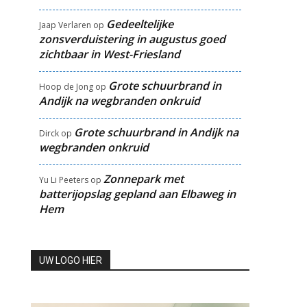
Gedeeltelijke
Jaap Verlaren
op
zonsverduistering in augustus goed
zichtbaar in West-Friesland
Grote schuurbrand in
Hoop de Jong
op
Andijk na wegbranden onkruid
Grote schuurbrand in Andijk na
Dirck
op
wegbranden onkruid
Zonnepark met
Yu Li Peeters
op
batterijopslag gepland aan Elbaweg in
Hem
UW LOGO HIER