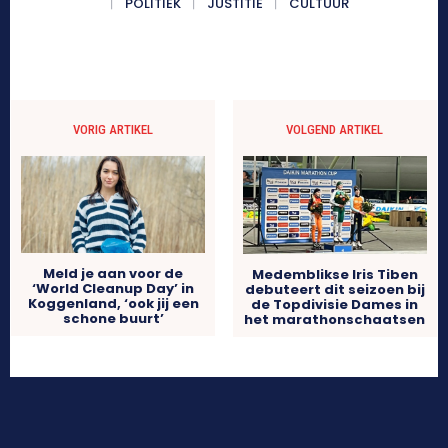
POLITIEK
JUSTITIE
CULTUUR
VORIG ARTIKEL
VOLGEND ARTIKEL
Meld je aan voor de
Medemblikse Iris Tiben
‘World Cleanup Day’ in
debuteert dit seizoen bij
Koggenland, ‘ook jij een
de Topdivisie Dames in
schone buurt’
het marathonschaatsen