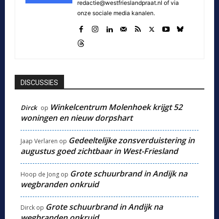
redactie@westfrieslandpraat.nl of via
onze sociale media kanalen.
DISCUSSIES
Winkelcentrum Molenhoek krijgt 52
Dirck
op
woningen en nieuw dorpshart
Gedeeltelijke zonsverduistering in
Jaap Verlaren
op
augustus goed zichtbaar in West-Friesland
Grote schuurbrand in Andijk na
Hoop de Jong
op
wegbranden onkruid
Grote schuurbrand in Andijk na
Dirck
op
wegbranden onkruid