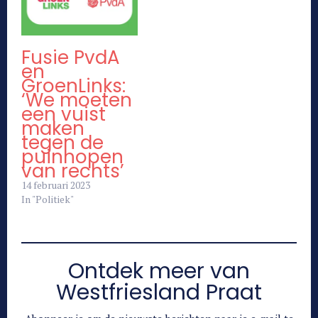
Fusie PvdA
en
GroenLinks:
‘We moeten
een vuist
maken
tegen de
puinhopen
van rechts’
14 februari 2023
In "Politiek"
Ontdek meer van
Westfriesland Praat