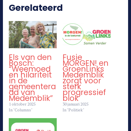
Gerelateerd
Els van den
Fusie
Bosch:
MORGEN! en
“Weemoed
GroenLinks
en hilariteit
Medemblik
in de
zorgt voor
gemeentera
sterk
ad van
progressief
Medemblik”
blok
1 oktober 2025
30 januari 2025
In "Columns"
In "Politiek"