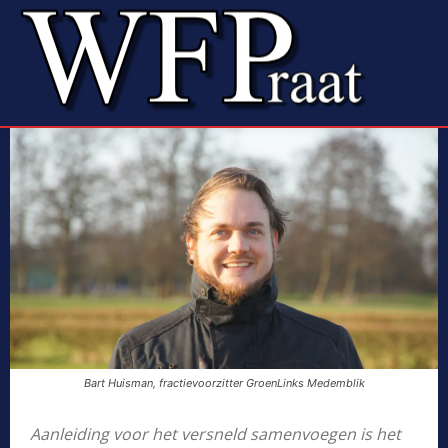
Bart Huisman, fractievoorzitter GroenLinks Medemblik
Aanleiding voor het versneld samenvoegen is het