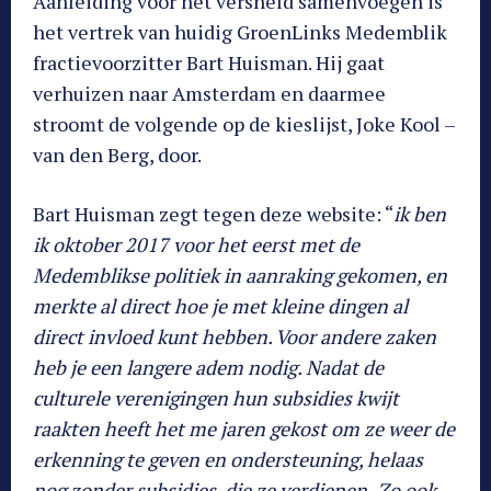
Aanleiding voor het versneld samenvoegen is
het vertrek van huidig GroenLinks Medemblik
fractievoorzitter Bart Huisman. Hij gaat
verhuizen naar Amsterdam en daarmee
stroomt de volgende op de kieslijst, Joke Kool –
van den Berg, door.
Bart Huisman zegt tegen deze website: “
ik ben
ik oktober 2017 voor het eerst met de
Medemblikse politiek in aanraking gekomen, en
merkte al direct hoe je met kleine dingen al
direct invloed kunt hebben. Voor andere zaken
heb je een langere adem nodig. Nadat de
culturele verenigingen hun subsidies kwijt
raakten heeft het me jaren gekost om ze weer de
erkenning te geven en ondersteuning, helaas
nog zonder subsidies, die ze verdienen.
Zo ook