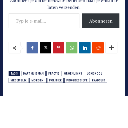
Abonneer je om de nieuwste berichten naar je e-mail te
laten verzenden.
Typ je e-mail...
Abonneren
TAGS
BART HUISMAN
FRACTIE
GROENLINKS
JOKE KOOL
MEDEMBLIK
MORGEN!
POLITIEK
PROGRESSIEVE
RAADSLID