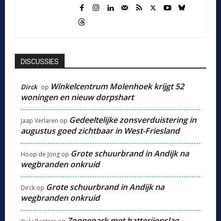
DISCUSSIES
Winkelcentrum Molenhoek krijgt 52
Dirck
op
woningen en nieuw dorpshart
Gedeeltelijke zonsverduistering in
Jaap Verlaren
op
augustus goed zichtbaar in West-Friesland
Grote schuurbrand in Andijk na
Hoop de Jong
op
wegbranden onkruid
Grote schuurbrand in Andijk na
Dirck
op
wegbranden onkruid
Zonnepark met batterijopslag