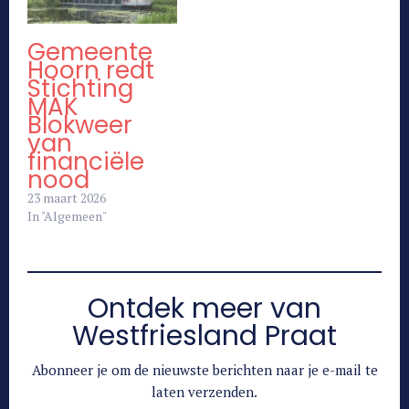
Gemeente
Hoorn redt
Stichting
MAK
Blokweer
van
financiële
nood
23 maart 2026
In "Algemeen"
Ontdek meer van
Westfriesland Praat
Abonneer je om de nieuwste berichten naar je e-mail te
laten verzenden.