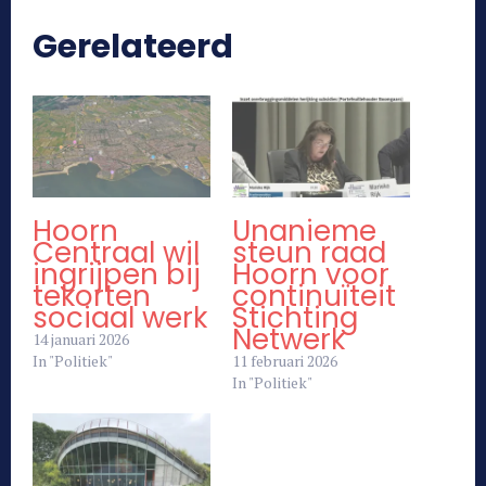
Gerelateerd
Hoorn
Unanieme
Centraal wil
steun raad
ingrijpen bij
Hoorn voor
tekorten
continuïteit
sociaal werk
Stichting
Netwerk
14 januari 2026
In "Politiek"
11 februari 2026
In "Politiek"