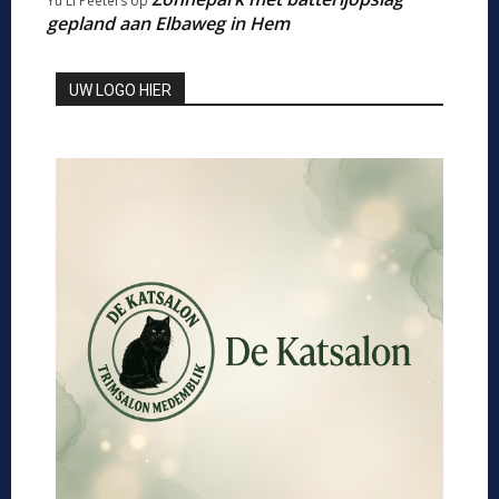
Yu Li Peeters
op
gepland aan Elbaweg in Hem
UW LOGO HIER