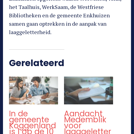
het Taalhuis, WerkSaam, de Westfriese
Bibliotheken en de gemeente Enkhuizen
samen gaan optrekken in de aanpak van
laaggeletterheid.
Gerelateerd
In de
Aandacht
gemeente
Medemblik
Koggenland
voor
is 1 op de 10
laaggeletter