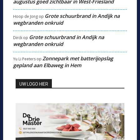
augustus goed zichtbaar in West-Friesland
Grote schuurbrand in Andijk na
Hoop de Jong
op
wegbranden onkruid
Grote schuurbrand in Andijk na
Dirck
op
wegbranden onkruid
Zonnepark met batterijopslag
Yu Li Peeters
op
gepland aan Elbaweg in Hem
UW LOGO HIER