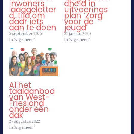
inwoners
dheid in
laaggeletter
uitvoerings
d, tijd om
plan ‘Zorg
daar iets
voor de
aan te doen
jeugd’
5 september 2025
23 januari 2023
In "Algemeen"
In "Algemeen"
Al het
taalaanbod
van West-
Friesland
onder één
dak
27 augustus 2022
In "Algemeen"