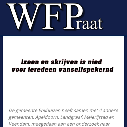
De gemeente Enkhuizen heeft samen met 4 andere
gemeenten, Apeldoorn, Landgraaf, Meierijstad en
Veendam, meegedaan aan een onderzoek naar