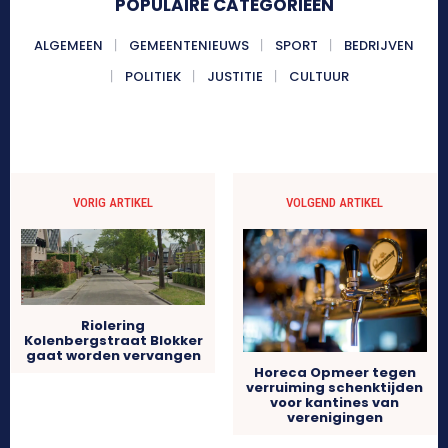
POPULAIRE CATEGORIEËN
ALGEMEEN
GEMEENTENIEUWS
SPORT
BEDRIJVEN
POLITIEK
JUSTITIE
CULTUUR
VORIG ARTIKEL
VOLGEND ARTIKEL
Riolering
Kolenbergstraat Blokker
gaat worden vervangen
Horeca Opmeer tegen
verruiming schenktijden
voor kantines van
verenigingen