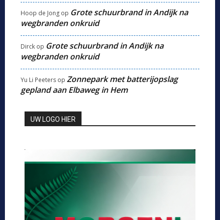
Grote schuurbrand in Andijk na
Hoop de Jong
op
wegbranden onkruid
Grote schuurbrand in Andijk na
Dirck
op
wegbranden onkruid
Zonnepark met batterijopslag
Yu Li Peeters
op
gepland aan Elbaweg in Hem
UW LOGO HIER