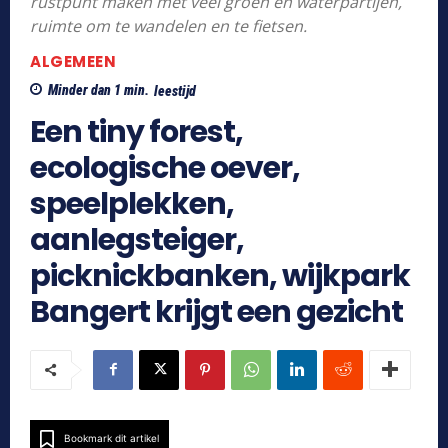
rustpunt maken met veel groen en waterpartijen,
ruimte om te wandelen en te fietsen.
ALGEMEEN
Minder dan 1
min.
leestijd
Een tiny forest,
ecologische oever,
speelplekken,
aanlegsteiger,
picknickbanken, wijkpark
Bangert krijgt een gezicht
Bookmark dit artikel