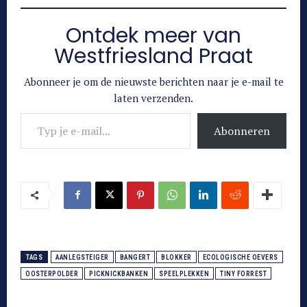
Ontdek meer van
Westfriesland Praat
Abonneer je om de nieuwste berichten naar je e-mail te
laten verzenden.
Typ je e-mail...
Abonneren
TAGS
AANLEGSTEIGER
BANGERT
BLOKKER
ECOLOGISCHE OEVERS
OOSTERPOLDER
PICKNICKBANKEN
SPEELPLEKKEN
TINY FORREST