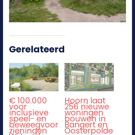
Gerelateerd
€ 100.000
Hoorn laat
voor
256 nieuwe
inclusieve
woningen
speel- en
bouwen in
beweegvoor
Bangert en
zieningen
Oosterpolde