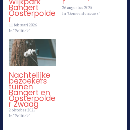
Wijkpark
r
Bangert
26 augustus 2025
Oosterpolde
In "Gemeentenieuws"
r
11 februari 2026
In "Politiek"
Nachtelijke
bezoekers
tuinen
Bangert en
Oosterpolde
r Zwaag
2 oktober 2025
In "Politiek"