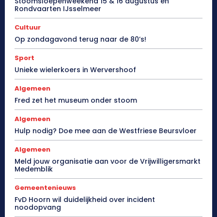
Stoomsloepenweekend 15 & 16 augustus en
Rondvaarten IJsselmeer
Cultuur
Op zondagavond terug naar de 80’s!
Sport
Unieke wielerkoers in Wervershoof
Algemeen
Fred zet het museum onder stoom
Algemeen
Hulp nodig? Doe mee aan de Westfriese Beursvloer
Algemeen
Meld jouw organisatie aan voor de Vrijwilligersmarkt
Medemblik
Gemeentenieuws
FvD Hoorn wil duidelijkheid over incident
noodopvang