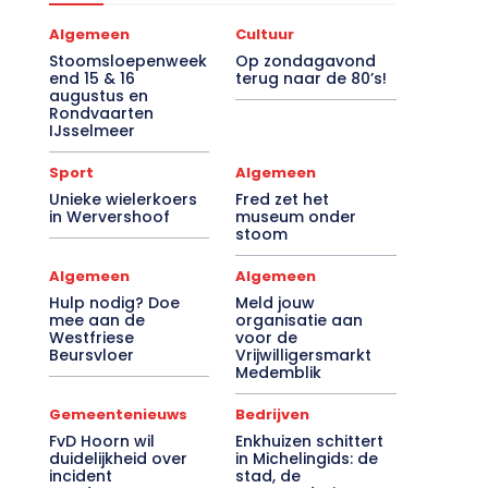
Algemeen
Cultuur
Stoomsloepenweek
Op zondagavond
end 15 & 16
terug naar de 80’s!
augustus en
Rondvaarten
IJsselmeer
Sport
Algemeen
Unieke wielerkoers
Fred zet het
in Wervershoof
museum onder
stoom
Algemeen
Algemeen
Hulp nodig? Doe
Meld jouw
mee aan de
organisatie aan
Westfriese
voor de
Beursvloer
Vrijwilligersmarkt
Medemblik
Gemeentenieuws
Bedrijven
FvD Hoorn wil
Enkhuizen schittert
duidelijkheid over
in Michelingids: de
incident
stad, de