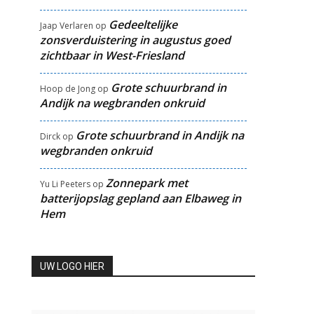
Gedeeltelijke
Jaap Verlaren
op
zonsverduistering in augustus goed
zichtbaar in West-Friesland
Grote schuurbrand in
Hoop de Jong
op
Andijk na wegbranden onkruid
Grote schuurbrand in Andijk na
Dirck
op
wegbranden onkruid
Zonnepark met
Yu Li Peeters
op
batterijopslag gepland aan Elbaweg in
Hem
UW LOGO HIER