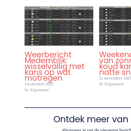
Weerbericht
Weeken
Medemblik:
van zon
wisselvallig met
koud ka
kans op wat
natte s
motregen
21 november 202
14 oktober 2022
In "Algemeen"
In "Algemeen"
Ontdek meer van 
Abonneer je om de nieuwste berich