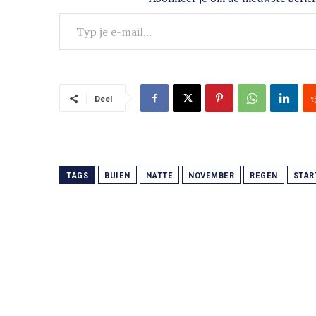
Typ je e-mail...
Deel
TAGS
BUIEN
NATTE
NOVEMBER
REGEN
STAR