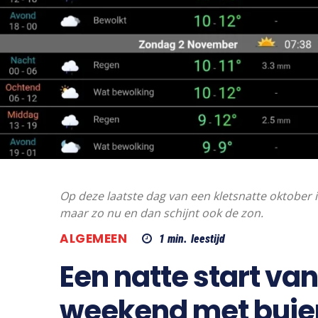
Op deze laatste dag van een kletsnatte oktober i
maar zo nu en dan schijnt ook de zon.
ALGEMEEN
1
min.
leestijd
Een natte start va
weekend met buie