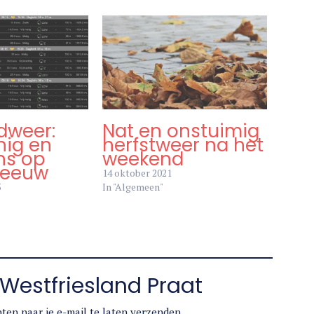
dweer:
Nat en onstuimig
nig en
herfstweer na het
ns op
weekend
neeuw
14 oktober 2021
5
In "Algemeen"
Westfriesland Praat
ten naar je e-mail te laten verzenden.