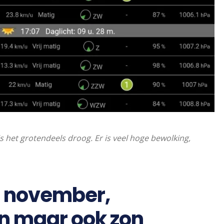
s het grotendeels droog. Er is veel hoge bewolking,
n november,
n maar ook zon