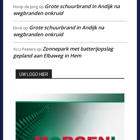
Grote schuurbrand in Andijk na
Hoop de Jong
op
wegbranden onkruid
Grote schuurbrand in Andijk na
Dirck
op
wegbranden onkruid
Zonnepark met batterijopslag
Yu Li Peeters
op
gepland aan Elbaweg in Hem
UW LOGO HIER