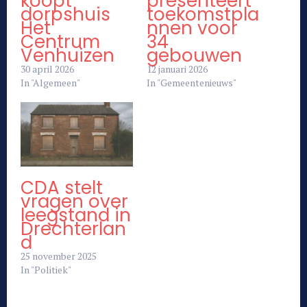
koopt
presenteert
dorpshuis
toekomstpla
Het
nnen voor
Centrum
34
Venhuizen
gebouwen
30 april 2026
12 januari 2026
In "Algemeen"
In "Gemeentenieuws"
CDA stelt
vragen over
leegstand in
Drechterlan
d
25 november 2025
In "Politiek"