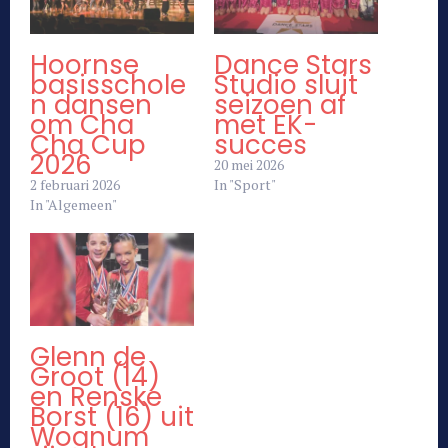
Hoornse
Dance Stars
basisschole
Studio sluit
n dansen
seizoen af
om Cha
met EK-
Cha Cup
succes
2026
20 mei 2026
2 februari 2026
In "Sport"
In "Algemeen"
Glenn de
Groot (14)
en Renske
Borst (16) uit
Wognum