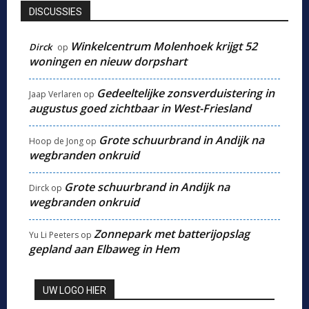
DISCUSSIES
Winkelcentrum Molenhoek krijgt 52
Dirck
op
woningen en nieuw dorpshart
Gedeeltelijke zonsverduistering in
Jaap Verlaren
op
augustus goed zichtbaar in West-Friesland
Grote schuurbrand in Andijk na
Hoop de Jong
op
wegbranden onkruid
Grote schuurbrand in Andijk na
Dirck
op
wegbranden onkruid
Zonnepark met batterijopslag
Yu Li Peeters
op
gepland aan Elbaweg in Hem
UW LOGO HIER