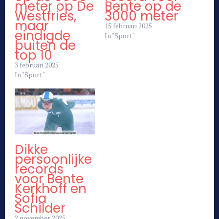
meter op De
Bente op de
Westfries,
3000 meter
maar
15 februari 2025
eindigde
In "Sport"
buiten de
top 10
3 februari 2025
In "Sport"
Dikke
persoonlijke
records
voor Bente
Kerkhoff en
Sofia
Schilder
2 november 2025