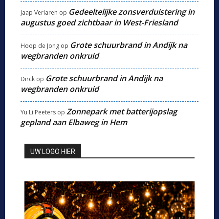
Gedeeltelijke zonsverduistering in
Jaap Verlaren
op
augustus goed zichtbaar in West-Friesland
Grote schuurbrand in Andijk na
Hoop de Jong
op
wegbranden onkruid
Grote schuurbrand in Andijk na
Dirck
op
wegbranden onkruid
Zonnepark met batterijopslag
Yu Li Peeters
op
gepland aan Elbaweg in Hem
UW LOGO HIER