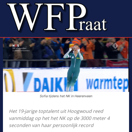
Sofia tijdens het NK in Heerenveen
Het 19-jarige toptalent uit Hoogwoud reed
vanmiddag op het het NK op de 3000 meter 4
seconden van haar persoonlijk record