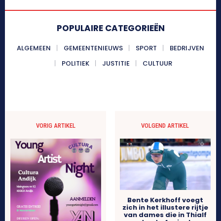
POPULAIRE CATEGORIEËN
ALGEMEEN
GEMEENTENIEUWS
SPORT
BEDRIJVEN
POLITIEK
JUSTITIE
CULTUUR
VORIG ARTIKEL
VOLGEND ARTIKEL
Bente Kerkhoff voegt
zich in het illustere rijtje
van dames die in Thialf