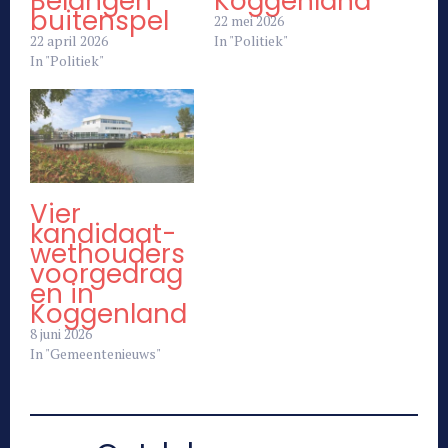
Belangen
Koggenland
buitenspel
22 mei 2026
22 april 2026
In "Politiek"
In "Politiek"
Vier
kandidaat-
wethouders
voorgedrag
en in
Koggenland
8 juni 2026
In "Gemeentenieuws"