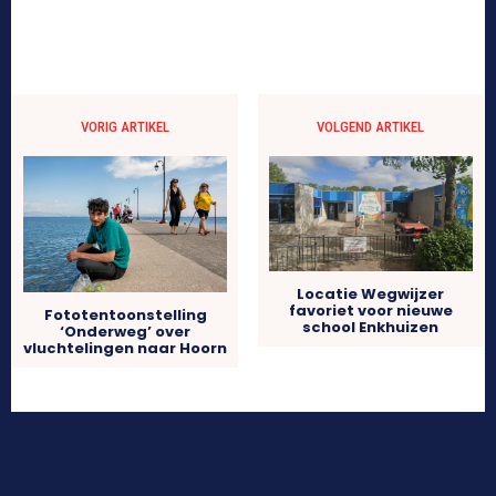
VORIG ARTIKEL
VOLGEND ARTIKEL
Locatie Wegwijzer
favoriet voor nieuwe
Fototentoonstelling
school Enkhuizen
‘Onderweg’ over
vluchtelingen naar Hoorn