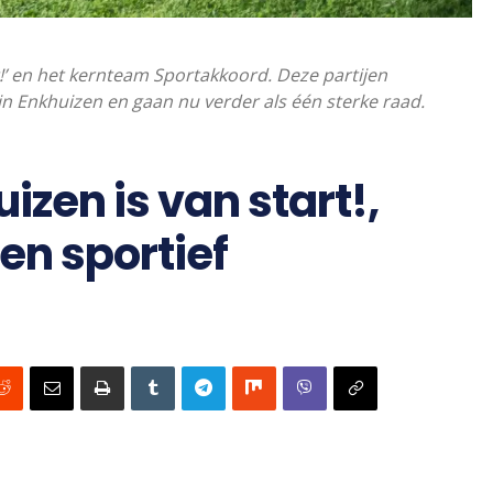
t!’ en het kernteam Sportakkoord. Deze partijen
n Enkhuizen en gaan nu verder als één sterke raad.
zen is van start!,
en sportief