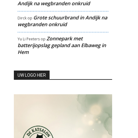
Andijk na wegbranden onkruid
Grote schuurbrand in Andijk na
Dirck
op
wegbranden onkruid
Zonnepark met
Yu Li Peeters
op
batterijopslag gepland aan Elbaweg in
Hem
UW LOGO HIER