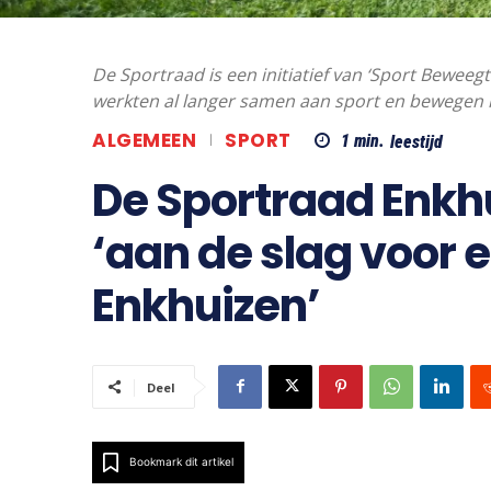
De Sportraad is een initiatief van ‘Sport Beweeg
werkten al langer samen aan sport en bewegen i
ALGEMEEN
SPORT
1
min.
leestijd
De Sportraad Enkhui
‘aan de slag voor e
Enkhuizen’
Deel
Bookmark dit artikel