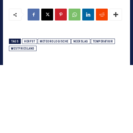
TAGS
HERFST
METEOROLOGISCHE
NEERSLAG
TEMPERATUUR
WESTFRIESLAND