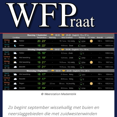
© Weerstation Medemblik
Zo begint september wisselvallig met buien en
neerslaggebieden die met zuidwestenwinden