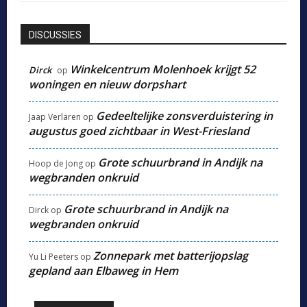
DISCUSSIES
Winkelcentrum Molenhoek krijgt 52
Dirck
op
woningen en nieuw dorpshart
Gedeeltelijke zonsverduistering in
Jaap Verlaren
op
augustus goed zichtbaar in West-Friesland
Grote schuurbrand in Andijk na
Hoop de Jong
op
wegbranden onkruid
Grote schuurbrand in Andijk na
Dirck
op
wegbranden onkruid
Zonnepark met batterijopslag
Yu Li Peeters
op
gepland aan Elbaweg in Hem