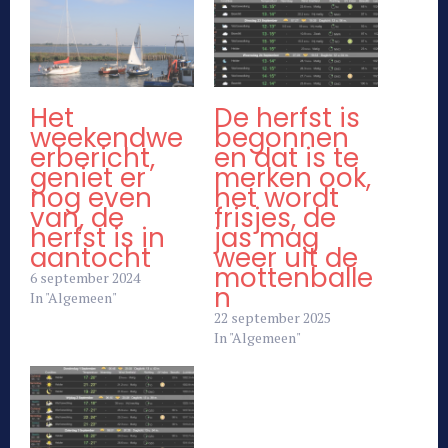
Het
De herfst is
weekendwe
begonnen
erbericht,
en dat is te
geniet er
merken ook,
nog even
het wordt
van, de
frisjes, de
herfst is in
jas mag
aantocht
weer uit de
mottenballe
6 september 2024
n
In "Algemeen"
22 september 2025
In "Algemeen"