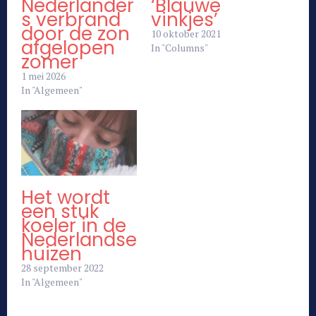
Nederlander
‘Blauwe
s verbrand
vinkjes’
door de zon
10 oktober 2021
afgelopen
In "Columns"
zomer
1 mei 2026
In "Algemeen"
Het wordt
een stuk
koeler in de
Nederlandse
huizen
28 september 2022
In "Algemeen"