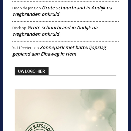
Grote schuurbrand in Andijk na
Hoop de Jong
op
wegbranden onkruid
Grote schuurbrand in Andijk na
Dirck
op
wegbranden onkruid
Zonnepark met batterijopslag
Yu Li Peeters
op
gepland aan Elbaweg in Hem
UW LOGO HIER