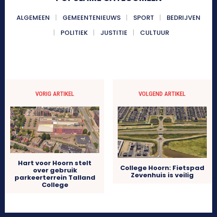
ALGEMEEN
GEMEENTENIEUWS
SPORT
BEDRIJVEN
POLITIEK
JUSTITIE
CULTUUR
VORIG ARTIKEL
VOLGEND ARTIKEL
Hart voor Hoorn stelt
College Hoorn: Fietspad
over gebruik
Zevenhuis is veilig
parkeerterrein Talland
College