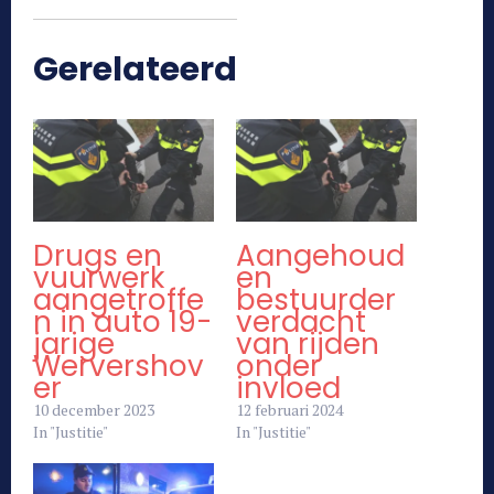
Gerelateerd
Drugs en
Aangehoud
vuurwerk
en
aangetroffe
bestuurder
n in auto 19-
verdacht
jarige
van rijden
Wervershov
onder
er
invloed
10 december 2023
12 februari 2024
In "Justitie"
In "Justitie"