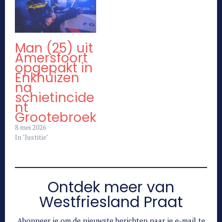
Man (25) uit
Amersfoort
opgepakt in
Enkhuizen
na
schietincide
nt
Grootebroek
8 mei 2026
In "Justitie"
Ontdek meer van
Westfriesland Praat
Abonneer je om de nieuwste berichten naar je e-mail te