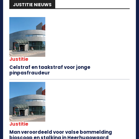
JUSTITIE NIEUWS
Justitie
Celstraf en taakstraf voor jonge
pinpasfraudeur
Justitie
Man veroordeeld voor valse bommelding
bioscoop en stalking in Heerhugowaard