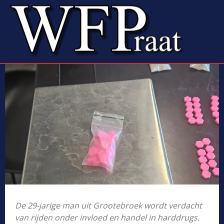
De 29-jarige man uit Grootebroek wordt verdacht
van rijden onder invloed en handel in harddrugs.