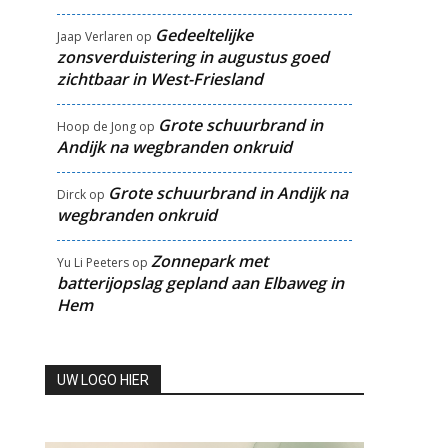
Gedeeltelijke
Jaap Verlaren
op
zonsverduistering in augustus goed
zichtbaar in West-Friesland
Grote schuurbrand in
Hoop de Jong
op
Andijk na wegbranden onkruid
Grote schuurbrand in Andijk na
Dirck
op
wegbranden onkruid
Zonnepark met
Yu Li Peeters
op
batterijopslag gepland aan Elbaweg in
Hem
UW LOGO HIER