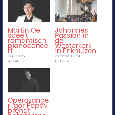
Martin Oei
Johannes
speelt
Passion in
romantisch
de
pianoconce
Westerkerk
rt
in Enkhuizen
17 juli 2023
26 februari 2024
In "Cultuur"
In "Cultuur"
Operazange
r Igor Popov
brengt