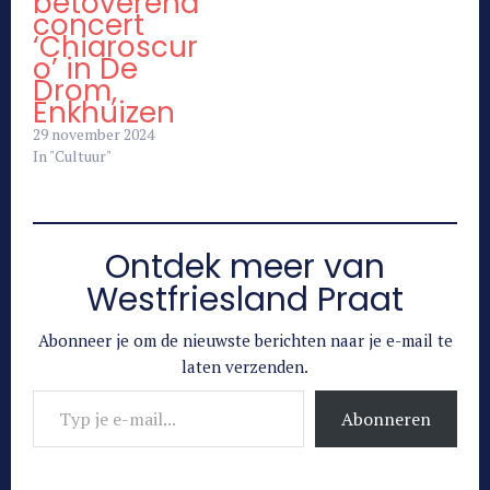
betoverend
concert
‘Chiaroscur
o’ in De
Drom,
Enkhuizen
29 november 2024
In "Cultuur"
Ontdek meer van
Westfriesland Praat
Abonneer je om de nieuwste berichten naar je e-mail te
laten verzenden.
Typ je e-mail...
Abonneren