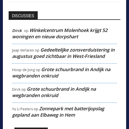
DISCUSSIES
Winkelcentrum Molenhoek krijgt 52
Dirck
op
woningen en nieuw dorpshart
Gedeeltelijke zonsverduistering in
Jaap Verlaren
op
augustus goed zichtbaar in West-Friesland
Grote schuurbrand in Andijk na
Hoop de Jong
op
wegbranden onkruid
Grote schuurbrand in Andijk na
Dirck
op
wegbranden onkruid
Zonnepark met batterijopslag
Yu Li Peeters
op
gepland aan Elbaweg in Hem