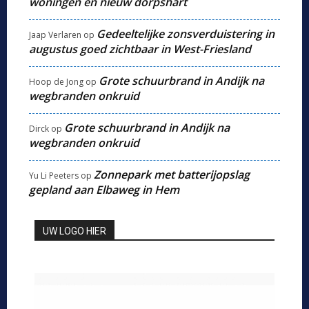
woningen en nieuw dorpshart
Gedeeltelijke zonsverduistering in
Jaap Verlaren
op
augustus goed zichtbaar in West-Friesland
Grote schuurbrand in Andijk na
Hoop de Jong
op
wegbranden onkruid
Grote schuurbrand in Andijk na
Dirck
op
wegbranden onkruid
Zonnepark met batterijopslag
Yu Li Peeters
op
gepland aan Elbaweg in Hem
UW LOGO HIER