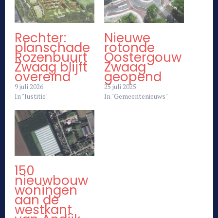
Rechter:
Nieuwe
planschade
rotonde
Rozenbuurt
Oostergouw
Zwaag blijft
Zwaag
overeind
geopend
9 juli 2026
25 juli 2025
In "Justitie"
In "Gemeentenieuws"
150
nieuwbouw
woningen
aan de
westkant