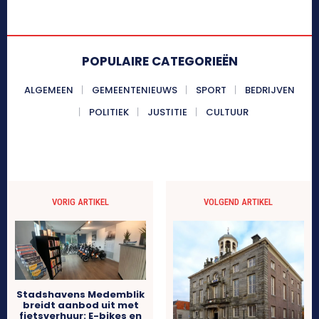
POPULAIRE CATEGORIEËN
ALGEMEEN
GEMEENTENIEUWS
SPORT
BEDRIJVEN
POLITIEK
JUSTITIE
CULTUUR
VORIG ARTIKEL
VOLGEND ARTIKEL
Stadshavens Medemblik
breidt aanbod uit met
fietsverhuur: E-bikes en