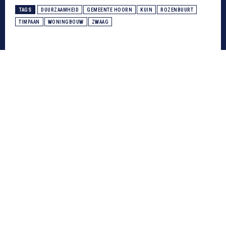
TAGS
DUURZAAMHEID
GEMEENTE HOORN
KUIN
ROZENBUURT
TIMPAAN
WONINGBOUW
ZWAAG