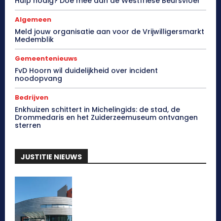
Hulp nodig? Doe mee aan de Westfriese Beursvloer
Algemeen
Meld jouw organisatie aan voor de Vrijwilligersmarkt
Medemblik
Gemeentenieuws
FvD Hoorn wil duidelijkheid over incident
noodopvang
Bedrijven
Enkhuizen schittert in Michelingids: de stad, de
Drommedaris en het Zuiderzeemuseum ontvangen
sterren
JUSTITIE NIEUWS