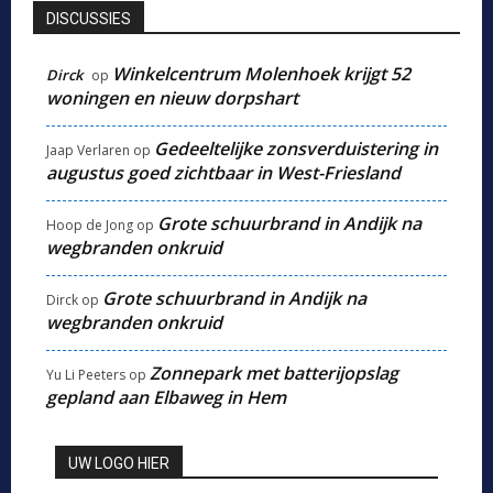
DISCUSSIES
Winkelcentrum Molenhoek krijgt 52
Dirck
op
woningen en nieuw dorpshart
Gedeeltelijke zonsverduistering in
Jaap Verlaren
op
augustus goed zichtbaar in West-Friesland
Grote schuurbrand in Andijk na
Hoop de Jong
op
wegbranden onkruid
Grote schuurbrand in Andijk na
Dirck
op
wegbranden onkruid
Zonnepark met batterijopslag
Yu Li Peeters
op
gepland aan Elbaweg in Hem
UW LOGO HIER