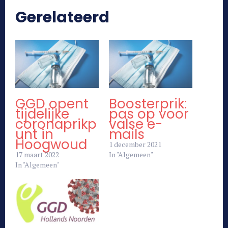
Gerelateerd
GGD opent
Boosterprik:
tijdelijke
pas op voor
coronaprikp
valse e-
unt in
mails
Hoogwoud
1 december 2021
17 maart 2022
In "Algemeen"
In "Algemeen"