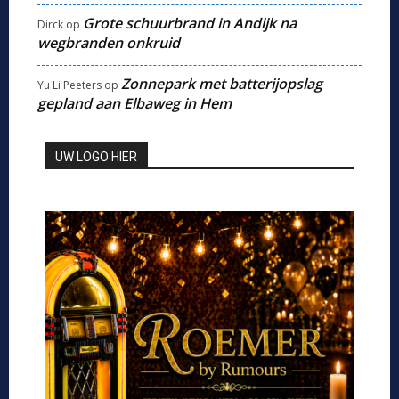
Grote schuurbrand in Andijk na
Dirck
op
wegbranden onkruid
Zonnepark met batterijopslag
Yu Li Peeters
op
gepland aan Elbaweg in Hem
UW LOGO HIER