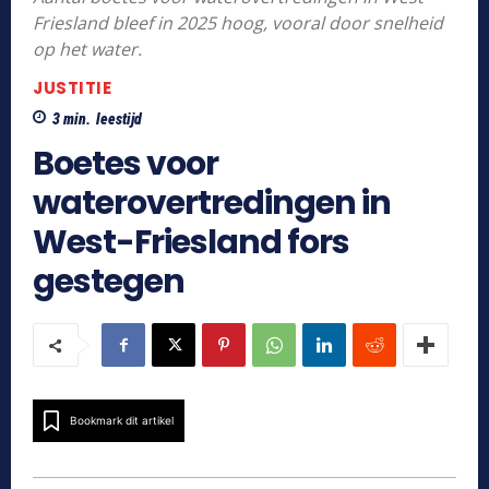
Friesland bleef in 2025 hoog, vooral door snelheid
op het water.
JUSTITIE
3
min.
leestijd
Boetes voor
waterovertredingen in
West-Friesland fors
gestegen
Bookmark dit artikel