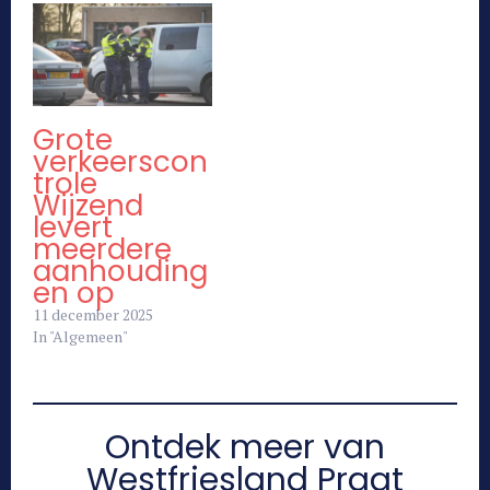
Grote
verkeerscon
trole
Wijzend
levert
meerdere
aanhouding
en op
11 december 2025
In "Algemeen"
Ontdek meer van
Westfriesland Praat