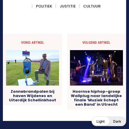
POLITIEK
JUSTITIE
CULTUUR
VORIG ARTIKEL
VOLGEND ARTIKEL
Zonnebrandpalen bij
Hoornse hiphop-groep
haven Wijdenes en
Wallplug naar landelijke
Uiterdijk Schellinkhout
finale ‘Muziek Schept
een Band’ in Utrecht
Light
Dark