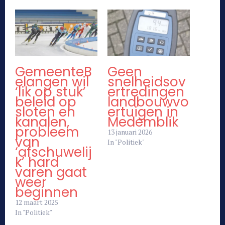
GemeenteB
Geen
elangen wil
snelheidsov
‘lik op stuk’
ertredingen
beleid op
landbouwvo
sloten en
ertuigen in
kanalen,
Medemblik
probleem
13 januari 2026
van
In "Politiek"
‘afschuwelij
k’ hard
varen gaat
weer
beginnen
12 maart 2025
In "Politiek"