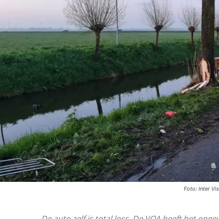
Foto: Inter Vi
De auto zelf is total loss. De VOA heeft het onge