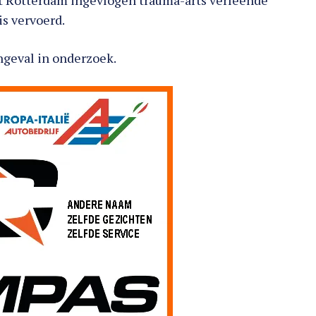
it Rotterdam ingevlogen trauma-arts verleende
is vervoerd.
ongeval in onderzoek.