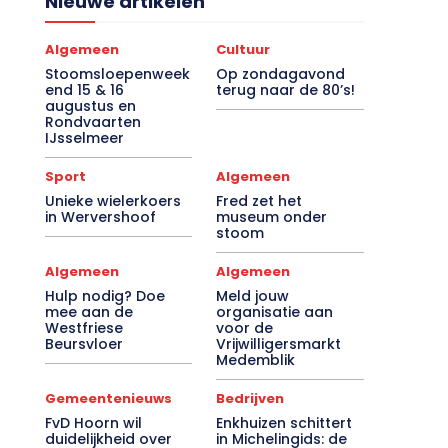
Algemeen
Cultuur
Stoomsloepenweek
Op zondagavond
end 15 & 16
terug naar de 80’s!
augustus en
Rondvaarten
IJsselmeer
Sport
Algemeen
Unieke wielerkoers
Fred zet het
in Wervershoof
museum onder
stoom
Algemeen
Algemeen
Hulp nodig? Doe
Meld jouw
mee aan de
organisatie aan
Westfriese
voor de
Beursvloer
Vrijwilligersmarkt
Medemblik
Gemeentenieuws
Bedrijven
FvD Hoorn wil
Enkhuizen schittert
duidelijkheid over
in Michelingids: de