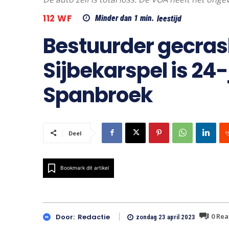
112 WF
Minder dan 1
min.
leestijd
Bestuurder gecras
Sijbekarspel is 24
Spanbroek
Deel
Bookmark dit artikel
0
Rea
Door:
Redactie
zondag 23 april 2023