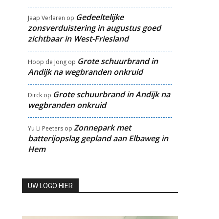
Gedeeltelijke
Jaap Verlaren
op
zonsverduistering in augustus goed
zichtbaar in West-Friesland
Grote schuurbrand in
Hoop de Jong
op
Andijk na wegbranden onkruid
Grote schuurbrand in Andijk na
Dirck
op
wegbranden onkruid
Zonnepark met
Yu Li Peeters
op
batterijopslag gepland aan Elbaweg in
Hem
UW LOGO HIER