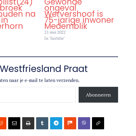
list(24)
Gewonde
nbroek
ongeval
ouden na
Wervershoof is
in
75-jarige inwoner
erhorn
Medemblik
21 mei 2022
In "Justitie"
Westfriesland Praat
ten naar je e-mail te laten verzenden.
Abonneren