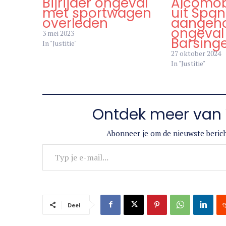
Bijrijder ongeval
Alcomobi
met sportwagen
uit Spa
overleden
aangeh
ongeval 
3 mei 2023
Barsing
In "Justitie"
27 oktober 2024
In "Justitie"
Ontdek meer van 
Abonneer je om de nieuwste berich
Typ je e-mail...
Deel