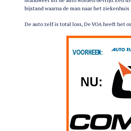
brandweer uit de auto worden bevrijd. Een u
bijstand waarna de man naar het ziekenhuis 
De auto zelf is total loss, De VOA heeft het 