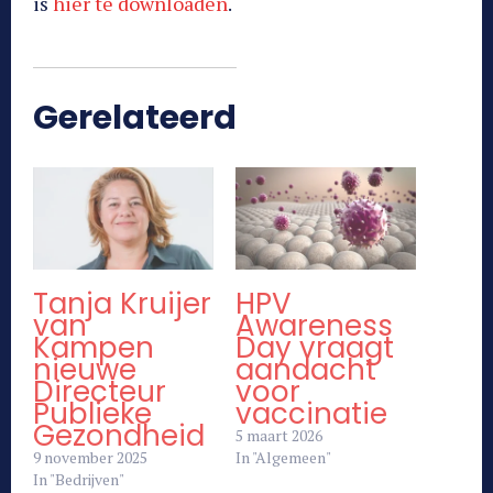
is
hier te downloaden
.
Gerelateerd
Tanja Kruijer
HPV
van
Awareness
Kampen
Day vraagt
nieuwe
aandacht
Directeur
voor
Publieke
vaccinatie
Gezondheid
5 maart 2026
9 november 2025
In "Algemeen"
In "Bedrijven"