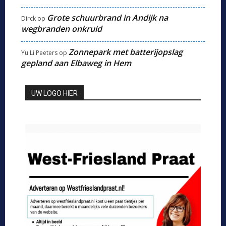
Grote schuurbrand in Andijk na
Dirck
op
wegbranden onkruid
Zonnepark met batterijopslag
Yu Li Peeters
op
gepland aan Elbaweg in Hem
UW LOGO HIER