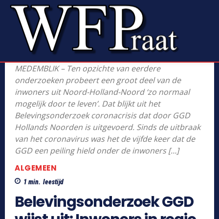
MEDEMBLIK – Ten opzichte van eerdere
onderzoeken probeert een groot deel van de
inwoners uit Noord-Holland-Noord ‘zo normaal
mogelijk door te leven’. Dat blijkt uit het
Belevingsonderzoek coronacrisis dat door GGD
Hollands Noorden is uitgevoerd. Sinds de uitbraak
van het coronavirus was het de vijfde keer dat de
GGD een peiling hield onder de inwoners […]
ALGEMEEN
1
min.
leestijd
Belevingsonderzoek GGD