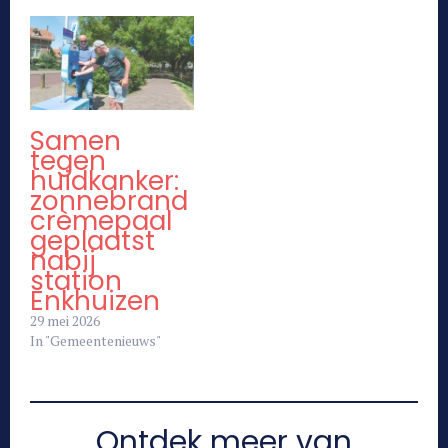
Samen
tegen
huidkanker:
zonnebrand
crèmepaal
geplaatst
nabij
station
Enkhuizen
29 mei 2026
In "Gemeentenieuws"
Ontdek meer van