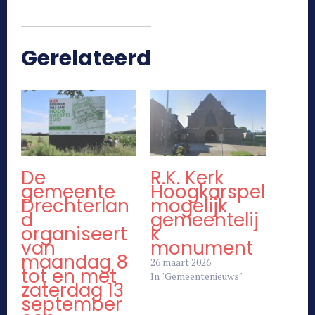
Gerelateerd
De
R.K. Kerk
gemeente
Hoogkarspel
Drechterlan
mogelijk
d
gemeentelij
organiseert
k
van
monument
maandag 8
26 maart 2026
tot en met
In "Gemeentenieuws"
zaterdag 13
september