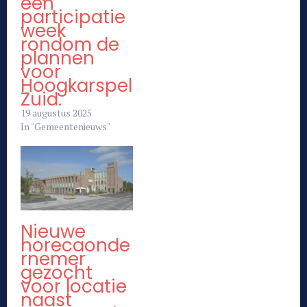
een
participatie
week
rondom de
plannen
voor
Hoogkarspel
Zuid.
19 augustus 2025
In "Gemeentenieuws"
Nieuwe
horecaonde
rnemer
gezocht
voor locatie
naast