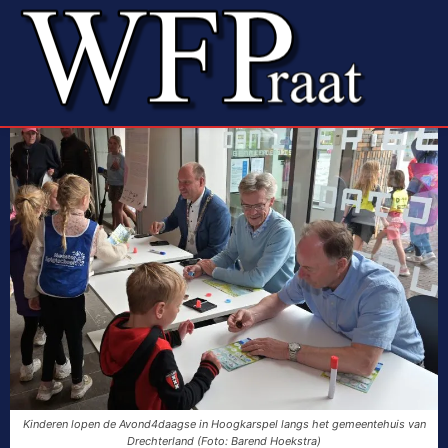
Kinderen lopen de Avond4daagse in Hoogkarspel langs het gemeentehuis van
Drechterland (Foto: Barend Hoekstra)