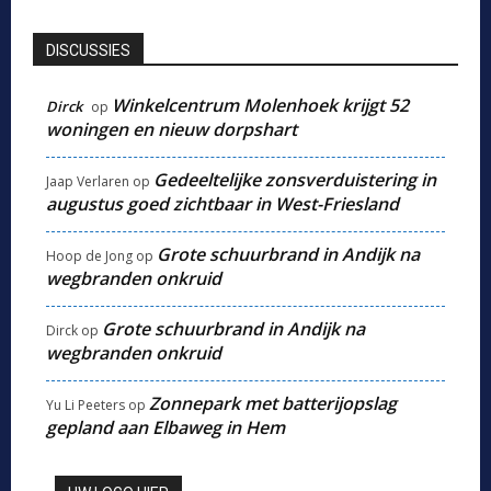
DISCUSSIES
Winkelcentrum Molenhoek krijgt 52
Dirck
op
woningen en nieuw dorpshart
Gedeeltelijke zonsverduistering in
Jaap Verlaren
op
augustus goed zichtbaar in West-Friesland
Grote schuurbrand in Andijk na
Hoop de Jong
op
wegbranden onkruid
Grote schuurbrand in Andijk na
Dirck
op
wegbranden onkruid
Zonnepark met batterijopslag
Yu Li Peeters
op
gepland aan Elbaweg in Hem