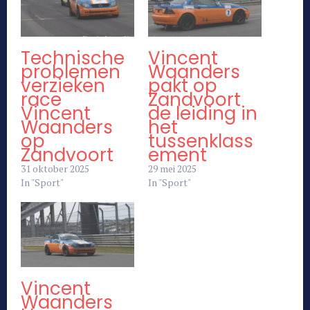
Technische
Vincent
problemen
Waanders
verzieken
pakt op
race
Zandvoort
Vincent
de leiding in
Waanders
het
op
tussenklass
Zandvoort
ement
31 oktober 2025
29 mei 2025
In "Sport"
In "Sport"
Vincent
Waanders