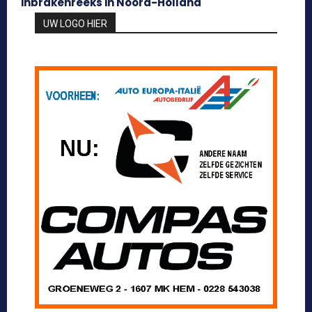
inbrakenreeks in Noord-Holland
UW LOGO HIER