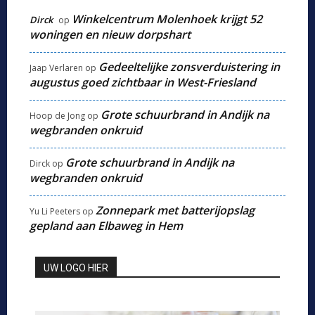
Winkelcentrum Molenhoek krijgt 52
Dirck
op
woningen en nieuw dorpshart
Gedeeltelijke zonsverduistering in
Jaap Verlaren
op
augustus goed zichtbaar in West-Friesland
Grote schuurbrand in Andijk na
Hoop de Jong
op
wegbranden onkruid
Grote schuurbrand in Andijk na
Dirck
op
wegbranden onkruid
Zonnepark met batterijopslag
Yu Li Peeters
op
gepland aan Elbaweg in Hem
UW LOGO HIER