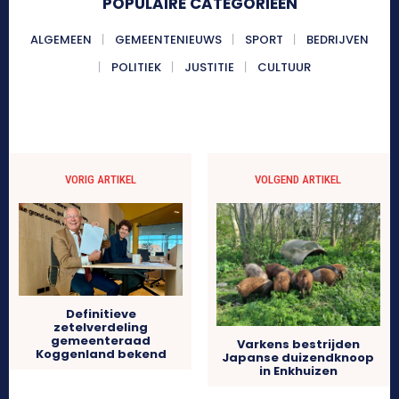
POPULAIRE CATEGORIEËN
ALGEMEEN
GEMEENTENIEUWS
SPORT
BEDRIJVEN
POLITIEK
JUSTITIE
CULTUUR
VORIG ARTIKEL
VOLGEND ARTIKEL
Definitieve
zetelverdeling
gemeenteraad
Varkens bestrijden
Koggenland bekend
Japanse duizendknoop
in Enkhuizen