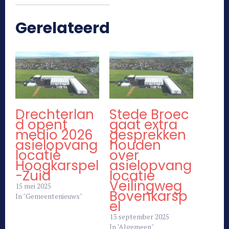
Gerelateerd
Drechterlan
Stede Broec
d opent
gaat extra
medio 2026
gesprekken
asielopvang
houden
locatie
over
Hoogkarspel
asielopvang
-Zuid
locatie
Veilingweg
15 mei 2025
Bovenkarsp
In "Gemeentenieuws"
el
13 september 2025
In "Algemeen"