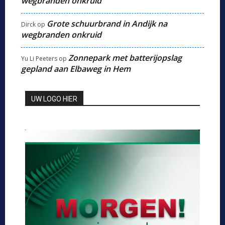
wegbranden onkruid
Grote schuurbrand in Andijk na
Dirck
op
wegbranden onkruid
Zonnepark met batterijopslag
Yu Li Peeters
op
gepland aan Elbaweg in Hem
UW LOGO HIER