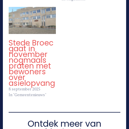
Stede Broec
gaat in
november
nogmaals
praten met
bewoners
over
asielopvang
8 september 2025
In "Gemeentenieuws"
Ontdek meer van