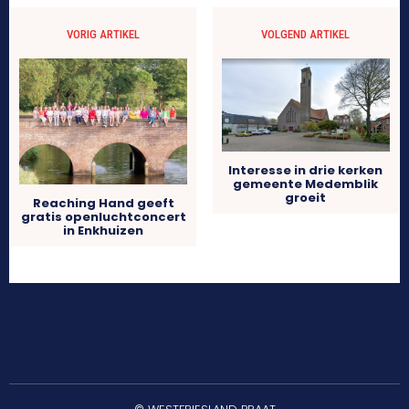
VORIG ARTIKEL
VOLGEND ARTIKEL
Interesse in drie kerken
gemeente Medemblik
groeit
Reaching Hand geeft
gratis openluchtconcert
in Enkhuizen