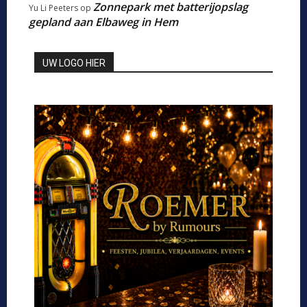
Zonnepark met batterijopslag
Yu Li Peeters
op
gepland aan Elbaweg in Hem
UW LOGO HIER