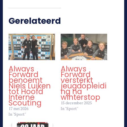
Gerelateerd
Always
Always
Forward
Forward
benoemt
versterkt
Niels Luiken
jeugdopleidi
tot Hoofd
ng na
Interne
winterstop
Scouting
15 december 2025
17 mei 2026
In "Sport"
In "Sport"