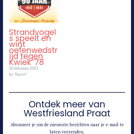
Strandvogel
s speelt en
wint
oefenwedstr
ijd tegen
Kwiek ’78
26 februari 2023
In "Sport"
Ontdek meer van
Westfriesland Praat
Abonneer je om de nieuwste berichten naar je e-mail te
laten verzenden.