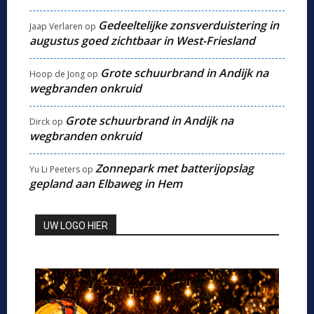
Gedeeltelijke zonsverduistering in
Jaap Verlaren
op
augustus goed zichtbaar in West-Friesland
Grote schuurbrand in Andijk na
Hoop de Jong
op
wegbranden onkruid
Grote schuurbrand in Andijk na
Dirck
op
wegbranden onkruid
Zonnepark met batterijopslag
Yu Li Peeters
op
gepland aan Elbaweg in Hem
UW LOGO HIER