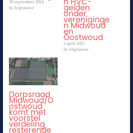
n HVC-
30 september 2024
gelden
In "Algemeen"
onder
vereniginge
n Midwoud
en
Oostwoud
5 april 2025
In "Algemeen"
Dorpsraad
Midwoud/O
ostwoud
komt met
voorstel
verdeling
resterende