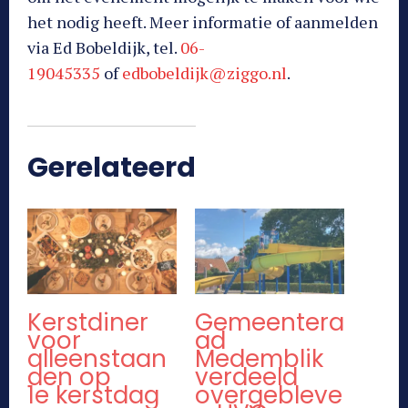
het nodig heeft. Meer informatie of aanmelden
via Ed Bobeldijk, tel.
06-
19045335
of
edbobeldijk@ziggo.nl
.
Gerelateerd
Kerstdiner
Gemeentera
voor
ad
alleenstaan
Medemblik
den op
verdeeld
1e kerstdag
overgebleve