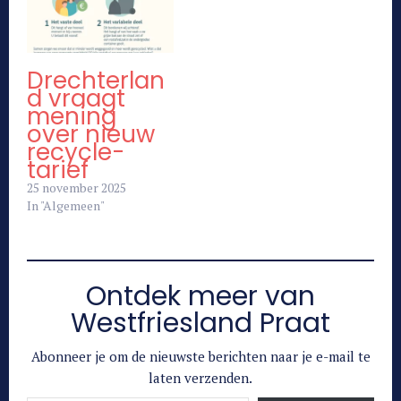
Drechterlan
d vraagt
mening
over nieuw
recycle-
tarief
25 november 2025
In "Algemeen"
Ontdek meer van
Westfriesland Praat
Abonneer je om de nieuwste berichten naar je e-mail te
laten verzenden.
Typ je e-mail...