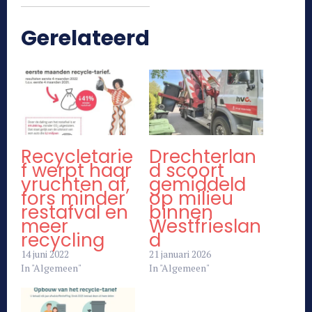
Gerelateerd
Recycletarie
Drechterlan
f werpt haar
d scoort
vruchten af,
gemiddeld
fors minder
op milieu
restafval en
binnen
meer
Westfrieslan
recycling
d
14 juni 2022
21 januari 2026
In "Algemeen"
In "Algemeen"