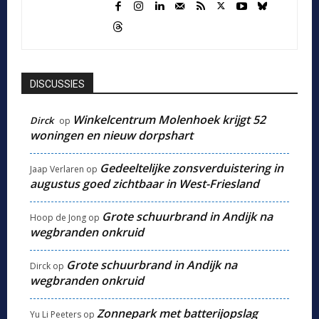
DISCUSSIES
Winkelcentrum Molenhoek krijgt 52
Dirck
op
woningen en nieuw dorpshart
Gedeeltelijke zonsverduistering in
Jaap Verlaren
op
augustus goed zichtbaar in West-Friesland
Grote schuurbrand in Andijk na
Hoop de Jong
op
wegbranden onkruid
Grote schuurbrand in Andijk na
Dirck
op
wegbranden onkruid
Zonnepark met batterijopslag
Yu Li Peeters
op