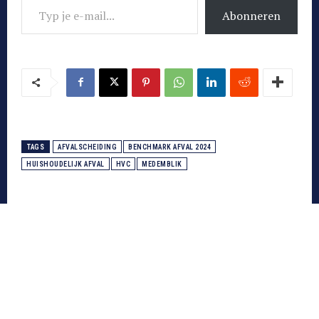
Abonneren
TAGS
AFVALSCHEIDING
BENCHMARK AFVAL 2024
HUISHOUDELIJK AFVAL
HVC
MEDEMBLIK