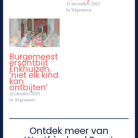
15 december 2023
In "Algemeen"
Burgemeest
ersontbijt
Enkhuizen,
‘niet elk kind
kan
ontbijten’
12 oktober 2023
In "Algemeen"
Ontdek meer van