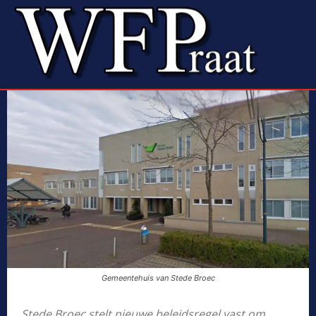
Gemeentehuis van Stede Broec
Stede Broec stelt nieuwe beleidsregel vast om