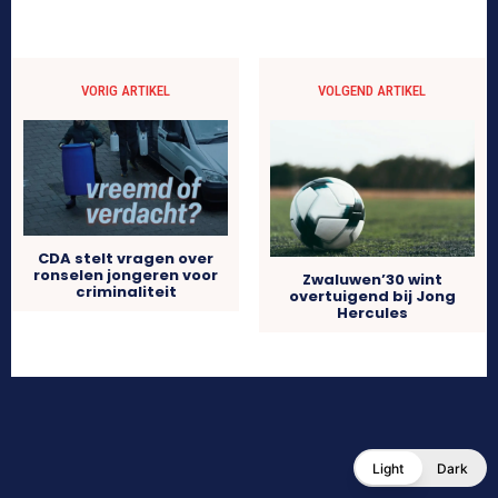
VORIG ARTIKEL
VOLGEND ARTIKEL
CDA stelt vragen over
ronselen jongeren voor
Zwaluwen’30 wint
criminaliteit
overtuigend bij Jong
Hercules
Light
Dark