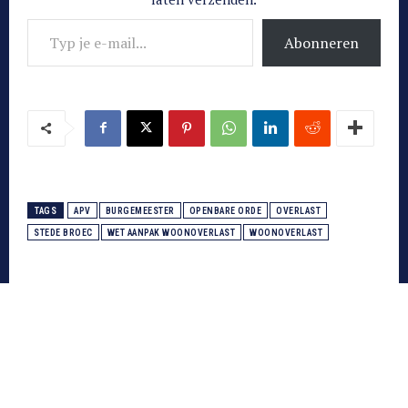
Typ je e-mail...
Abonneren
TAGS
APV
BURGEMEESTER
OPENBARE ORDE
OVERLAST
STEDE BROEC
WET AANPAK WOONOVERLAST
WOONOVERLAST