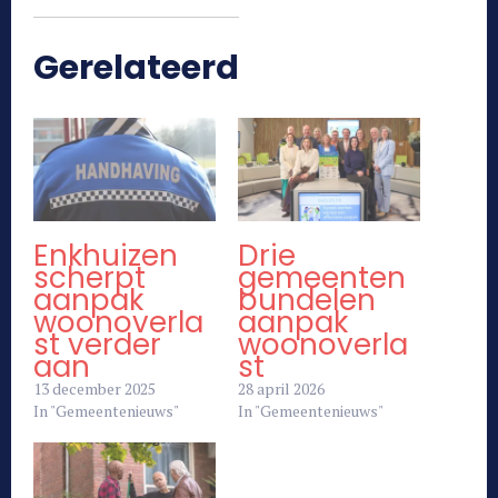
Gerelateerd
Enkhuizen
Drie
scherpt
gemeenten
aanpak
bundelen
woonoverla
aanpak
st verder
woonoverla
aan
st
13 december 2025
28 april 2026
In "Gemeentenieuws"
In "Gemeentenieuws"